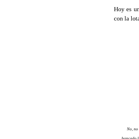
Hoy es un
con la lo
No, n
bancado lo