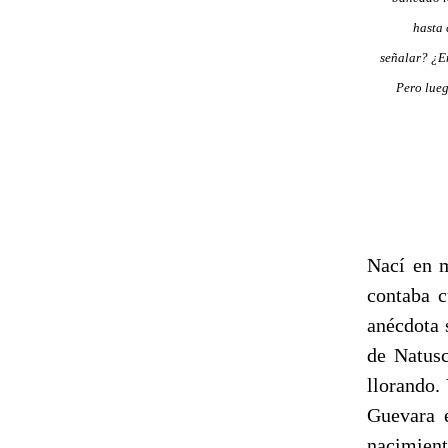
hasta 
señalar? ¿En
Pero lueg
Nací en m
contaba c
anécdota 
de Natusc
llorando
Guevara 
nacimient