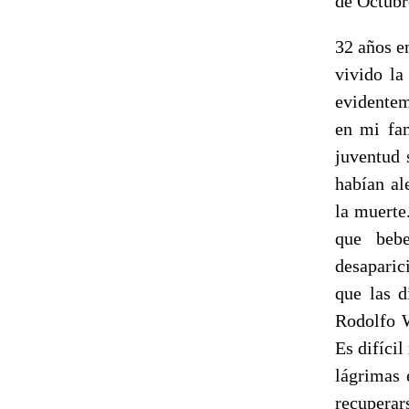
de Octubr
32 años e
vivido la
evidentem
en mi fam
juventud 
habían al
la muerte
que bebe
desaparic
que las d
Rodolfo W
Es difíci
lágrimas 
recuperar