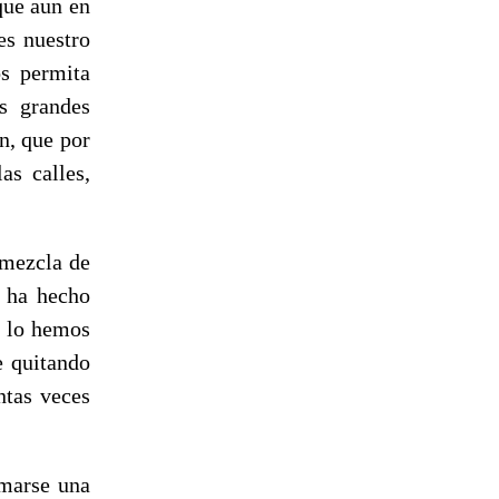
que aun en
es nuestro
s permita
s grandes
ón, que por
as calles,
 mezcla de
e ha hecho
, lo hemos
e quitando
ntas veces
omarse una