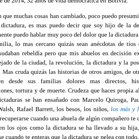
e de 2014, 32 años de vida democrática en Bolivia.
n que muchas cosas han cambiado, poco puedo presumi
 dictadura, es mas puedo decir que soy hijo de la d
ente puedo hablar muy poco del dolor que la dictadura
ilia, lo mas cercano quizás sean anécdotas de tíos
sudaban rebeldía pero que mis abuelos en decisión e
ejado de la ciudad, la revolución, la dictadura y la po
. Mas cruda quizás las historias de otros amigos, de ot
n desde sus familias dolores mas directos, his
iones, tortura y de muerte. Crudeza que haces propia al
ictaduras se han ensañado con Marcelo Quiroga, Pau
alsh, Rafael Barrett, los besos, los niños,
los más y 
l recuperarse cuando una abuela de algún compañero te 
en los ojos como la dictadura se ha llevado a su hija, 
se cuando te enteras que la dictadura se pelea con todo,