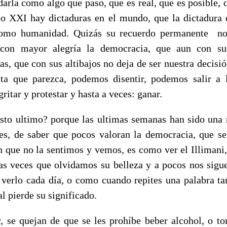
darla como algo que paso, que es real, que es posible, 
lo XXI hay dictaduras en el mundo, que la dictadura 
como humanidad. Quizás su recuerdo permanente no
r con mayor alegría la democracia, que aun con su
as, que con sus altibajos no deja de ser nuestra decisi
ta que parezca, podemos disentir, podemos salir a l
itar y protestar y hasta a veces: ganar.
sto ultimo? porque las ultimas semanas han sido una
es, de saber que pocos valoran la democracia, que s
 que no la sentimos y vemos, es como ver el Illimani
tas veces que olvidamos su belleza y a pocos nos sigu
o verlo cada día, o como cuando repites una palabra ta
al pierde su significado.
r, se quejan de que se les prohíbe beber alcohol, o t