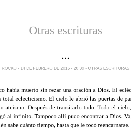
Otras escrituras
...
ROCKO -
14 DE FEBRERO DE 2015 - 20:39
-
OTRAS ESCRITURAS
ico había muerto sin rezar una oración a Dios. El ecléc
 total eclecticismo. El cielo le abrió las puertas de pa
su ateismo. Después de transitarlo todo. Todo el cielo,
legó al infinito. Tampoco allí pudo encontrar a Dios. Va
ién sabe cuánto tiempo, hasta que le tocó reencarnarse.