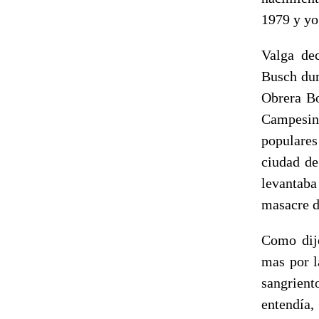
1979 y yo
Valga dec
Busch dur
Obrera Bo
Campesin
populares
ciudad de
levantaba
masacre d
Como dije
mas por l
sangrient
entendía,