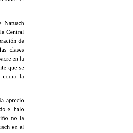
de Natusch
la Central
eración de
as clases
acre en la
nte que se
a como la
ía aprecio
do el halo
niño no la
usch en el