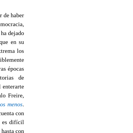
r de haber
emocracia,
 ha dejado
 que en su
xtrema los
siblemente
ras épocas
torias de
 enterarte
lo Freire,
los menos
.
cuenta con
es difícil
 hasta con