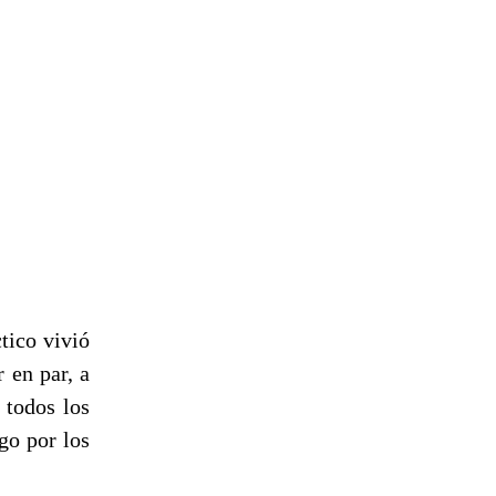
tico vivió
r en par, a
 todos los
go por los