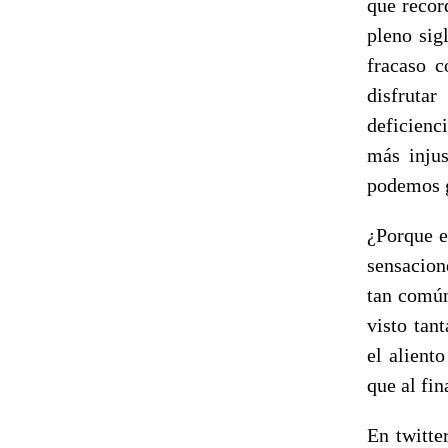
que recor
pleno sig
fracaso 
disfruta
deficienci
más injus
podemos gr
¿Porque e
sensacion
tan común
visto tan
el alient
que al fin
En twitte