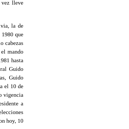
 vez lleve
via, la de
e 1980 que
mo cabezas
n el mando
1981 hasta
eral Guido
as, Guido
a el 10 de
o vigencia
esidente a
elecciones
on hoy, 10