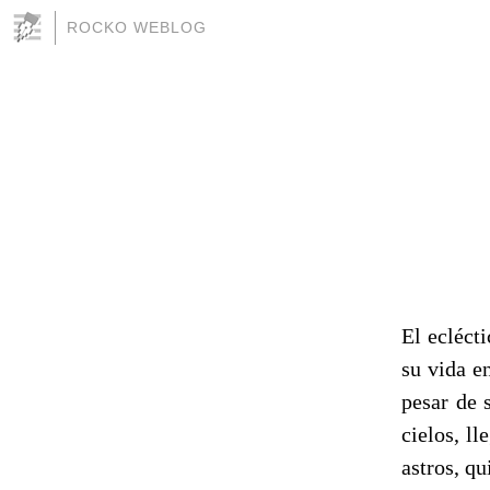
ROCKO WEBLOG
El ecléct
su vida en
pesar de 
cielos, l
astros, qu