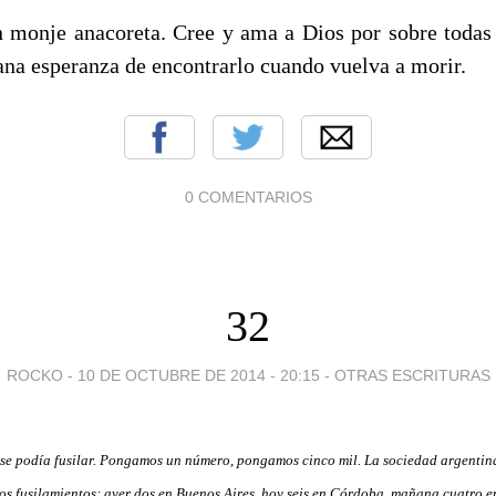
 monje anacoreta. Cree y ama a Dios por sobre todas 
tana esperanza de encontrarlo cuando vuelva a morir.
0 COMENTARIOS
32
ROCKO -
10 DE OCTUBRE DE 2014 - 20:15
-
OTRAS ESCRITURAS
o se podía fusilar. Pongamos un número, pongamos cinco mil. La sociedad argentin
s fusilamientos: ayer dos en Buenos Aires, hoy seis en Córdoba, mañana cuatro en