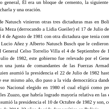
o general, Él era un bloque de cemento, la siguiente
charla y una oración.
e Natusch vinieron otras tres dictaduras mas en Boli
ía Meza (derrocando a Lidia Gueiler) el 17 de Julio d
l 4 de Agosto de 1981 con otra dictadura que tenia co
a Lucio Añez y Alberto Natusch Busch que le cediero
al General Celso Torrelio Villa el 4 de Septiembre de 
julio de 1982, este gobierno fue relevado por el Gen
en una junta de comandantes de las Fuerzas Armad
uien asumió la presidencia el 22 de Julio de 1982 hast
e ese mismo año, dio paso a la vida democrática dand
so Nacional elegido en 1980 el cual eligió como pr
les Zuazo, que habría logrado mayoría relativa en las 
asumió la presidencia el 10 de Octubre de 1982 y son, c