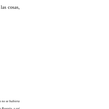
las cosas,
a no se hubiera
 Rosario, y así