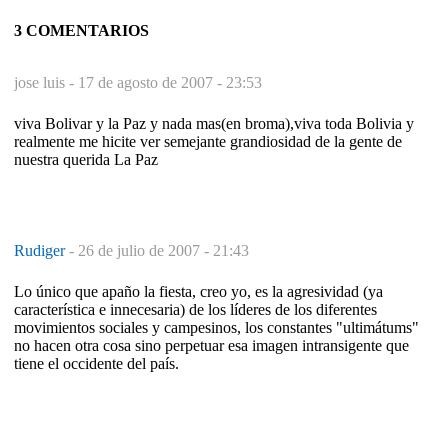
3 COMENTARIOS
jose luis -
17 de agosto de 2007 - 23:53
viva Bolivar y la Paz y nada mas(en broma),viva toda Bolivia y
realmente me hicite ver semejante grandiosidad de la gente de
nuestra querida La Paz
Rudiger
-
26 de julio de 2007 - 21:43
Lo único que apaño la fiesta, creo yo, es la agresividad (ya
característica e innecesaria) de los líderes de los diferentes
movimientos sociales y campesinos, los constantes "ultimátums"
no hacen otra cosa sino perpetuar esa imagen intransigente que
tiene el occidente del país.