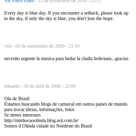
Air Force Ones
-
12 de noviembre de 2010 - 22:17
Every day is blue day. If you encounter a setback, please look up
to the sky, if only the sky is blue, you don't lose the hope.
vivi -
03 de septiembre de 2009 - 21:10
necesito urgente la musica para bailar la challa boliviana...gracias
eduardo -
30 de abril de 2006 - 22:09
Ola de Brasil
Estamos buscando blogs de carnaval em outros paises de mundo
para trocar ideias, informações, fotos
Se tienes interesses
http://minhocaoolinda.blog.uol.com.br/
Somos d Olinda cidade no Nordeste do Brasil