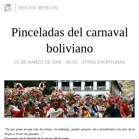
ROCKO WEBLOG
Pinceladas del carnaval
boliviano
01 DE MARZO DE 2006 - 08:39
-
OTRAS ESCRITURAS
“Tu que gimes en una vida de crimen, sin embargo, puedes salvarte, ven y prostérnate a los pies de la
Virgen a llorar tus pecados…”
Fragmento de la leyenda de la virgen del Socavón