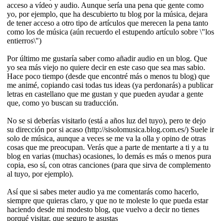
acceso a vídeo y audio. Aunque sería una pena que gente como
yo, por ejemplo, que ha descubierto tu blog por la música, dejara
de tener acceso a otro tipo de artículos que merecen la pena tanto
como los de música (aún recuerdo el estupendo artículo sobre \"los
entierros\")
Por último me gustaría saber como añadir audio en un blog. Que
yo sea más viejo no quiere decir en este caso que sea mas sabio.
Hace poco tiempo (desde que encontré más o menos tu blog) que
me animé, copiando casi todas tus ideas (ya perdonarás) a publicar
letras en castellano que me gustan y que pueden ayudar a gente
que, como yo buscan su traducción.
No se si deberías visitarlo (está a años luz del tuyo), pero te dejo
su dirección por si acaso (http://sisolomusica.blog.com.es/) Suele ir
solo de música, aunque a veces se me va la olla y opino de otras
cosas que me preocupan. Verás que a parte de mentarte a ti y a tu
blog en varias (muchas) ocasiones, lo demás es más o menos pura
copia, eso sí, con otras canciones (para que sirva de complemento
al tuyo, por ejemplo).
Así que si sabes meter audio ya me comentarás como hacerlo,
siempre que quieras claro, y que no te moleste lo que pueda estar
haciendo desde mi modesto blog, que vuelvo a decir no tienes
porqué visitar, que seguro te asustas