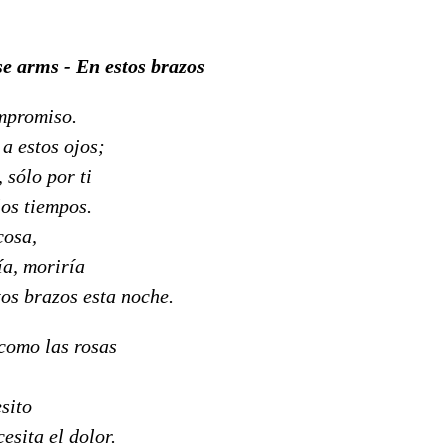
se arms - En estos brazos
mpromiso.
a estos ojos;
 sólo por ti
los tiempos.
cosa,
ía, moriría
tos brazos esta noche.
 como las rosas
sito
esita el dolor.