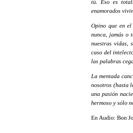
tú. Eso es tot
enamorados vivim
Opino que en el
nunca, jamás o t
nuestras vidas, 
caso del intelec
las palabras ceg
La mentada canci
nosotros (hasta 
una pasión nacie
hermoso y sólo no
En Audio: Bon Jov