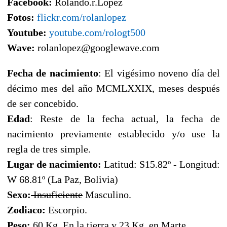
Facebook:
Rolando.r.Lopez
Fotos:
flickr.com/rolanlopez
Youtube:
youtube.com/rologt500
Wave:
rolanlopez@googlewave.com
Fecha de nacimiento
: El vigésimo noveno día del
décimo mes del año MCMLXXIX, meses después
de ser concebido.
Edad
: Reste de la fecha actual, la fecha de
nacimiento previamente establecido y/o use la
regla de tres simple.
Lugar de nacimiento:
Latitud: S15.82º - Longitud:
W 68.81º (La Paz, Bolivia)
Sexo:
Insuficiente
Masculino.
Zodiaco:
Escorpio.
Peso:
60 Kg. En la tierra y 23 Kg. en Marte.