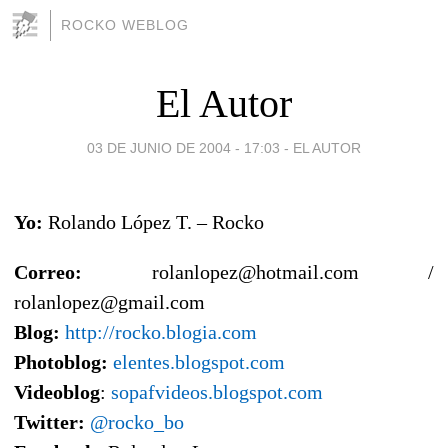
ROCKO WEBLOG
El Autor
03 DE JUNIO DE 2004 - 17:03
-
EL AUTOR
Yo:
Rolando López T. – Rocko
Correo:
rolanlopez@hotmail.com /
rolanlopez@gmail.com
Blog:
http://rocko.blogia.com
Photoblog:
elentes.blogspot.com
Videoblog
:
sopafvideos.blogspot.com
Twitter:
@rocko_bo