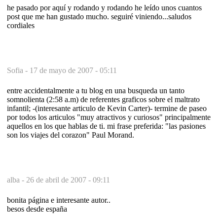
he pasado por aquí y rodando y rodando he leído unos cuantos
post que me han gustado mucho. seguiré viniendo...saludos
cordiales
Sofia -
17 de mayo de 2007 - 05:11
entre accidentalmente a tu blog en una busqueda un tanto
somnolienta (2:58 a.m) de referentes graficos sobre el maltrato
infantil; -(interesante articulo de Kevin Carter)- termine de paseo
por todos los articulos "muy atractivos y curiosos" principalmente
aquellos en los que hablas de ti. mi frase preferida: "las pasiones
son los viajes del corazon" Paul Morand.
alba -
26 de abril de 2007 - 09:11
bonita página e interesante autor..
besos desde españa