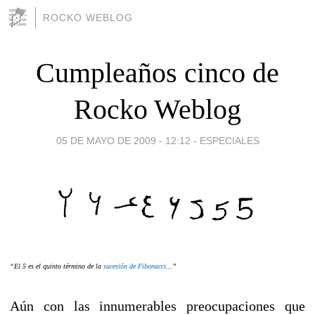
ROCKO WEBLOG
Cumpleaños cinco de
Rocko Weblog
05 DE MAYO DE 2009 - 12:12
-
ESPECIALES
“El 5 es el quinto término de la
sucesión de Fibonacci
...”
Aún con las innumerables preocupaciones que