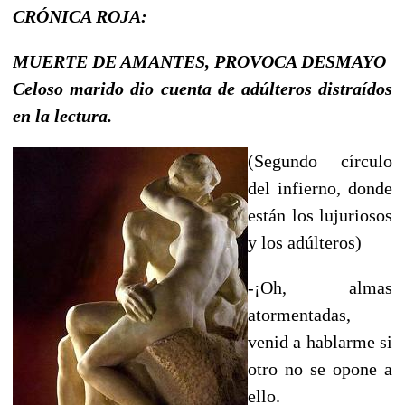
CRÓNICA ROJA:
MUERTE DE AMANTES, PROVOCA DESMAYO
Celoso marido dio cuenta de adúlteros distraídos
en la lectura.
(Segundo círculo
del infierno, donde
están los lujuriosos
y los adúlteros)
-¡Oh, almas
atormentadas,
venid a hablarme si
otro no se opone a
ello.