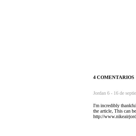
4 COMENTARIOS
Jordan 6 -
16 de septi
I'm incredibly thankfu
the article, This can 
http://www.nikeairjord