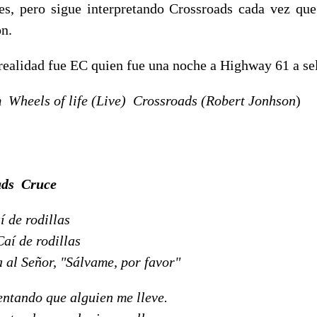
es, pero sigue interpretando Crossroads cada vez qu
on.
realidad fue EC quien fue una noche a Highway 61 a sel
 Wheels of life (Live)  Crossroads (Robert Jonhson
)
ds  Cruce
í de rodillas
Caí de rodillas
 al Señor, "Sálvame, por favor"
entando que alguien me lleve.