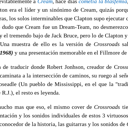
nevitablemente a
Cream
, hace días
cometía la blasfemia
ton era el líder y un sinónimo de Cream, quizás por
ras, los solos interminables que Clapton supo ejecutar 
o dudo que Cream fue un Dream-Team, no desmerezco a
y el tremendo bajo de Jack Bruce, pero lo de Clapton y 
Una muestra de ello es la versión de 
Crossroads
 s
(1968)
y una presentación memorable en el Fillmore de
 de traducir donde Robert Jonhson, creador de Cross
caminata a la intersección de caminos, su ruego al seño
oseadle (Un pueblo de Mississippi, en el que la "tradi
R.J.), el resto es leyenda.
ucho mas que eso, el mismo cover de 
Crossroads
 t
tación y los sonidos individuales de estos 3 virtuosos
 conocedor de la historia, las guitarras y los sonidos de