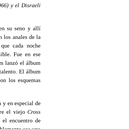
66) y el Disraeli
en su seno y allí
 los anales de la
o que cada noche
sible. Fue en ese
am lanzó el álbum
talento. El álbum
con los esquemas
 y en especial de
re el viejo
Cross
a el encuentro de
ablemente sea una