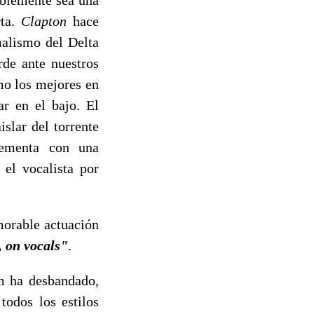
rta.
Clapton
hace
malismo del Delta
rde ante nuestros
mo los mejores en
r en el bajo. El
slar del torrente
lementa con una
el vocalista por
morable actuación
, on vocals"
.
m ha desbandado,
odos los estilos