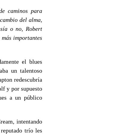
de caminos para
 cambio del alma,
asía o no, Robert
s más importantes
damente el blues
aba un talentoso
lapton redescubría
lf y por supuesto
lues a un público
eam, intentando
reputado trío les