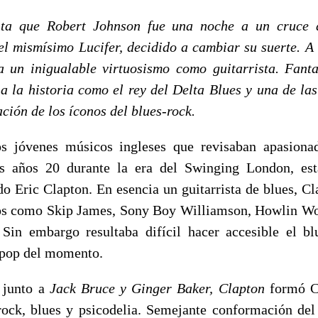
nta que Robert Johnson fue una noche a un cruce 
el mismísimo Lucifer, decidido a cambiar su suerte. A
a un inigualable virtuosismo como guitarrista. Fant
a la historia como el rey del Delta Blues y una de la
ación de los íconos del blues-rock.
s jóvenes músicos ingleses que revisaban apasiona
s años 20 durante la era del Swinging London, est
do Eric Clapton. En esencia un guitarrista de blues, C
ros como Skip James, Sony Boy Williamson, Howlin Wo
Sin embargo resultaba difícil hacer accesible el b
 pop del momento.
 junto a
Jack Bruce y Ginger Baker, Clapton
formó Cr
ck, blues y psicodelia. Semejante conformación del 