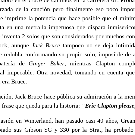
forzada de la canción pero finalmente eso poco impo
e imprime la potencia que hace posible que el mini
ta en una metralla impetuosa que dispara inmiserico
 inventa 2 solos que son considerados por muchos co
rock, aunque
Jack Bruce
tampoco no se deja intimida
e
redobla conformando su propio solo, imposible de ai
batería de
Ginger Baker
, mientras Clapton comp
al impecable. Otra novedad, tomando en cuenta que 
 era Bruce.
anción, Jack Bruce hace pública su admiración a la me
 frase que queda para la historia:
"Eric Clapton please
casión en Winterland, han pasado casi 40 años, Crea
iado sus Gibson SG y 330 por la Strat, ha probado t