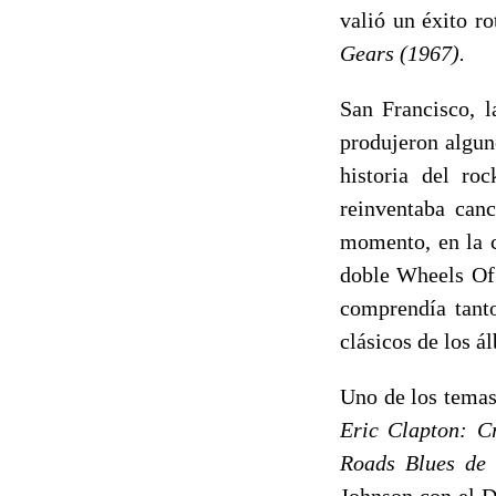
valió un éxito r
Gears (1967).
San Francisco, l
produjeron algun
historia del ro
reinventaba canc
momento, en la c
doble Wheels Of 
comprendía tant
clásicos de los á
Uno de los temas
Eric Clapton: C
Roads Blues de
Johnson con el D