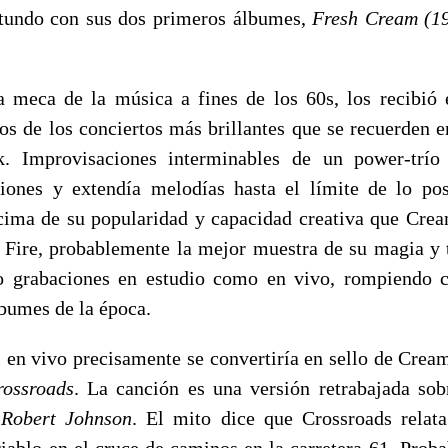
otundo con sus dos primeros álbumes,
Fresh Cream (19
a meca de la música a fines de los 60s, los recibió 
os de los conciertos más brillantes que se recuerden en
ck. Improvisaciones interminables de un power-trí
iones y extendía melodías hasta el límite de lo po
ima de su popularidad y capacidad creativa que Cre
Fire, probablemente la mejor muestra de su magia y 
o grabaciones en estudio como en vivo, rompiendo 
lbumes de la época.
 en vivo precisamente se convertiría en sello de Cream
rossroads
. La canción es una versión retrabajada sob
 Robert Johnson
. El mito dice que Crossroads relat
iablo en el cruce de caminos en la carretera 61. Prob