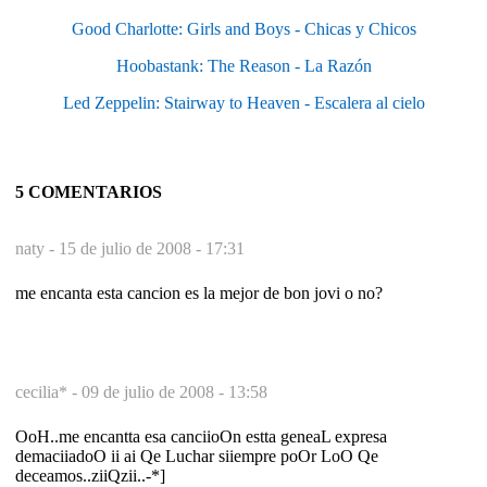
Good Charlotte: Girls and Boys - Chicas y Chicos
Hoobastank: The Reason - La Razón
Led Zeppelin: Stairway to Heaven - Escalera al cielo
5 COMENTARIOS
naty -
15 de julio de 2008 - 17:31
me encanta esta cancion es la mejor de bon jovi o no?
cecilia* -
09 de julio de 2008 - 13:58
OoH..me encantta esa canciioOn estta geneaL expresa
demaciiadoO ii ai Qe Luchar siiempre poOr LoO Qe
deceamos..ziiQzii..-*]