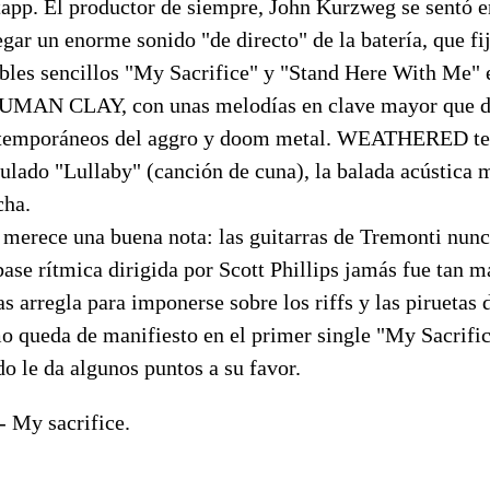
tapp. El productor de siempre, John Kurzweg se sentó en
egar un enorme sonido "de directo" de la batería, que fij
bles sencillos "My Sacrifice" y "Stand Here With Me" e
HUMAN CLAY, con unas melodías en clave mayor que d
ntemporáneos del aggro y doom metal. WEATHERED te
ulado "Lullaby" (canción de cuna), la balada acústica 
cha.
 merece una buena nota: las guitarras de Tremonti nunc
base rítmica dirigida por Scott Phillips jamás fue tan 
as arregla para imponerse sobre los riffs y las piruetas 
 queda de manifiesto en el primer single "My Sacrifice
o le da algunos puntos a su favor.
- My sacrifice.