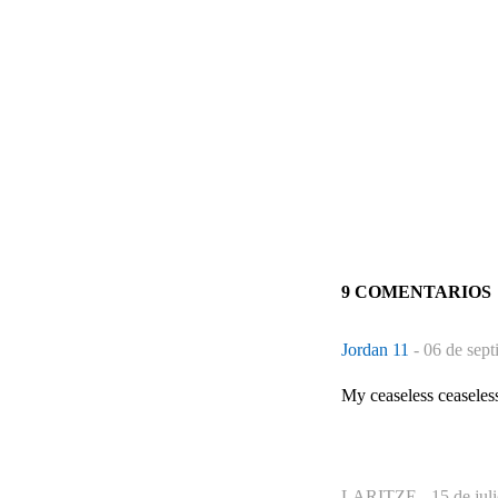
9 COMENTARIOS
Jordan 11
-
06 de sept
My ceaseless ceaseles
LARITZE -
15 de jul