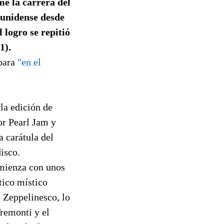
e la carrera del
ounidense desde
logro se repitió
1).
 para
"en el
la edición de
or Pearl Jam y
a carátula del
disco.
omienza con unos
tico místico
 Zeppelinesco, lo
Tremonti y el