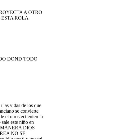
PROYECTA A OTRO
 ESTA ROLA
NDO DOND TODO
 las vidas de los que
anciano se convierte
e el otros ectienten la
 sale este niño en
E TAL MANERA DIOS
REA NO SE
hijo por ti y por mi