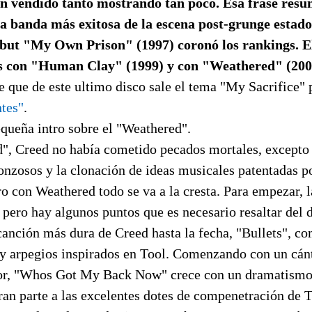
n vendido tanto mostrando tan poco. Esa frase resum
la banda más exitosa de la escena post-grunge estad
but "My Own Prison" (1997) coronó los rankings. El 
s con "Human Clay" (1999) y con "Weathered" (200
e que de este ultimo disco sale el tema "My Sacrifice"
tes"
.
equeña intro sobre el "Weathered".
", Creed no había cometido pecados mortales, excepto 
onzosos y la clonación de ideas musicales patentadas p
 con Weathered todo se va a la cresta. Para empezar, l
, pero hay algunos puntos que es necesario resaltar del 
canción más dura de Creed hasta la fecha, "Bullets", c
s y arpegios inspirados en Tool. Comenzando con un cán
or, "Whos Got My Back Now" crece con un dramatismo
ran parte a las excelentes dotes de compenetración de 