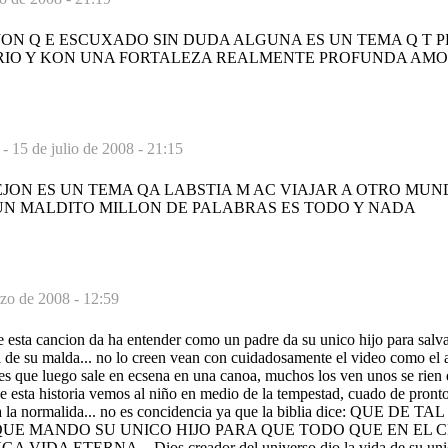
JON Q E ESCUXADO SIN DUDA ALGUNA ES UN TEMA Q T 
IO Y KON UNA FORTALEZA REALMENTE PROFUNDA AMO
 -
15 de julio de 2008 - 21:15
EJON ES UN TEMA QA LABSTIA M AC VIAJAR A OTRO MU
UN MALDITO MILLON DE PALABRAS ES TODO Y NADA
zo de 2008 - 12:59
esta cancion da ha entender como un padre da su unico hijo para salvar
a de su malda... no lo creen vean con cuidadosamente el video como el 
es que luego sale en ecsena en una canoa, muchos los ven unos se rien d
de esta historia vemos al niño en medio de la tempestad, cuado de pronto
 a la normalida... no es concidencia ya que la biblia dice: QUE D
UE MANDO SU UNICO HIJO PARA QUE TODO QUE EN EL C
DA ETERNA... Dios creador del universo dio la vida de su unico 