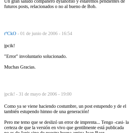
Un gran saludo compañero dylanófilo y estaremos pendientes de
futuros posts, relacionados o no al bueno de Bob.
rºCkO
-
01 de junio de 2006 - 16:54
jpcik!
"Error" involuntario solucionado.
Muchas Gracias.
jpcik! -
31 de mayo de 2006 - 19:00
Como ya se viene haciendo costumbre, un post estupendo y de el
también estupendo himno de una generación!
Pero me temo que se deslizó un error de imprenta... Tengo -casi- la
certeza de que la versión en vivo que gentilmente está publicada
no es de Janis sino de nuestra buena amiga Joan Baez.