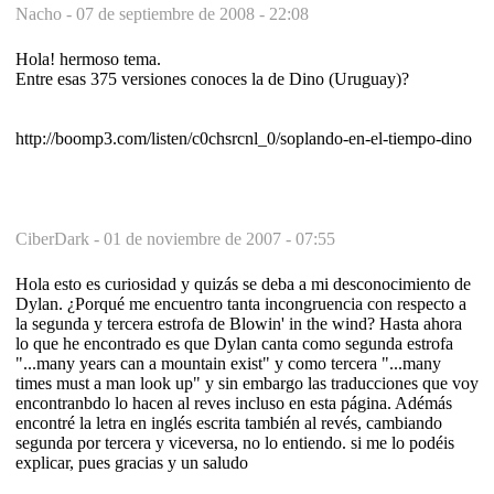
Nacho -
07 de septiembre de 2008 - 22:08
Hola! hermoso tema.
Entre esas 375 versiones conoces la de Dino (Uruguay)?
http://boomp3.com/listen/c0chsrcnl_0/soplando-en-el-tiempo-dino
CiberDark -
01 de noviembre de 2007 - 07:55
Hola esto es curiosidad y quizás se deba a mi desconocimiento de
Dylan. ¿Porqué me encuentro tanta incongruencia con respecto a
la segunda y tercera estrofa de Blowin' in the wind? Hasta ahora
lo que he encontrado es que Dylan canta como segunda estrofa
"...many years can a mountain exist" y como tercera "...many
times must a man look up" y sin embargo las traducciones que voy
encontranbdo lo hacen al reves incluso en esta página. Adémás
encontré la letra en inglés escrita también al revés, cambiando
segunda por tercera y viceversa, no lo entiendo. si me lo podéis
explicar, pues gracias y un saludo