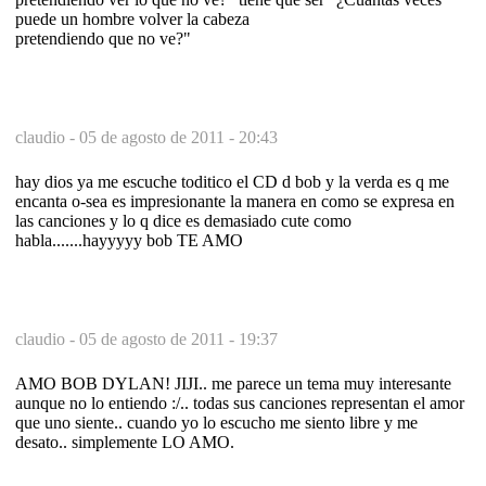
puede un hombre volver la cabeza
pretendiendo que no ve?"
claudio -
05 de agosto de 2011 - 20:43
hay dios ya me escuche toditico el CD d bob y la verda es q me
encanta o-sea es impresionante la manera en como se expresa en
las canciones y lo q dice es demasiado cute como
habla.......hayyyyy bob TE AMO
claudio -
05 de agosto de 2011 - 19:37
AMO BOB DYLAN! JIJI.. me parece un tema muy interesante
aunque no lo entiendo :/.. todas sus canciones representan el amor
que uno siente.. cuando yo lo escucho me siento libre y me
desato.. simplemente LO AMO.