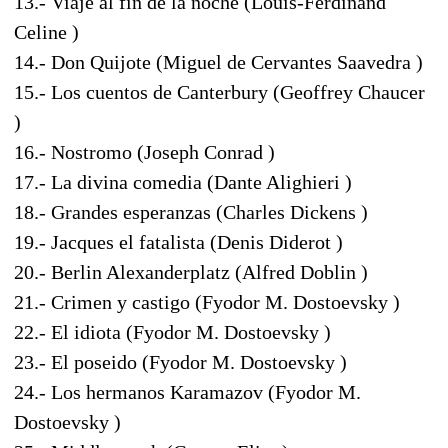
13.- Viaje al fin de la noche (Louis-Ferdinand
Celine )
14.- Don Quijote (Miguel de Cervantes Saavedra )
15.- Los cuentos de Canterbury (Geoffrey Chaucer
)
16.- Nostromo (Joseph Conrad )
17.- La divina comedia (Dante Alighieri )
18.- Grandes esperanzas (Charles Dickens )
19.- Jacques el fatalista (Denis Diderot )
20.- Berlin Alexanderplatz (Alfred Doblin )
21.- Crimen y castigo (Fyodor M. Dostoevsky )
22.- El idiota (Fyodor M. Dostoevsky )
23.- El poseido (Fyodor M. Dostoevsky )
24.- Los hermanos Karamazov (Fyodor M.
Dostoevsky )