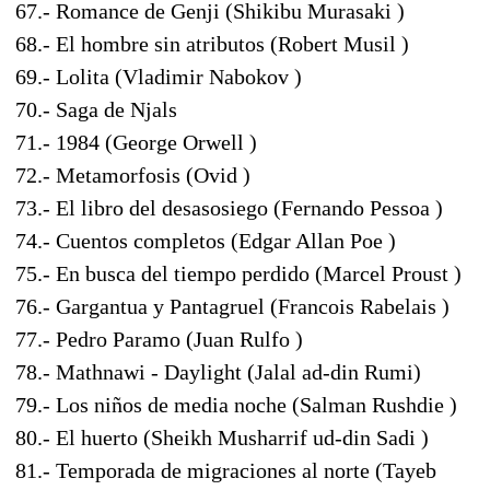
67.- Romance de Genji (Shikibu Murasaki )
68.- El hombre sin atributos (Robert Musil )
69.- Lolita (Vladimir Nabokov )
70.- Saga de Njals
71.- 1984 (George Orwell )
72.- Metamorfosis (Ovid )
73.- El libro del desasosiego (Fernando Pessoa )
74.- Cuentos completos (Edgar Allan Poe )
75.- En busca del tiempo perdido (Marcel Proust )
76.- Gargantua y Pantagruel (Francois Rabelais )
77.- Pedro Paramo (Juan Rulfo )
78.- Mathnawi - Daylight (Jalal ad-din Rumi)
79.- Los niños de media noche (Salman Rushdie )
80.- El huerto (Sheikh Musharrif ud-din Sadi )
81.- Temporada de migraciones al norte (Tayeb