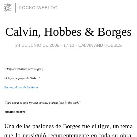
ROCKO WEBLOG
Calvin, Hobbes & Borges
24 DE JUNIO DE 2005 - 17:13
-
CALVIN AND HOBBES
"Después vendrían otros tigres,
El tigre de fuego de Blake..."
Borges, el oro de los tigres
"I am about to take my last voyage, a great leap in the dark."
Thomas Hobbes
Una de las pasiones de Borges fue el tigre, un tema
que lo persiguió recurrentemente en toda su obra,