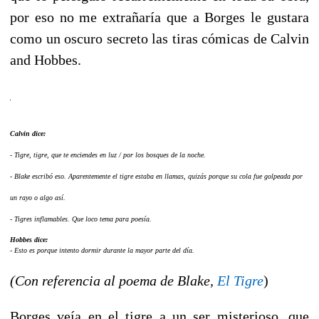
por eso no me extrañaría que a Borges le gustara
como un oscuro secreto las tiras cómicas de Calvin
and Hobbes.
Calvin dice:
- Tigre, tigre, que te enciendes en luz / por los bosques de la noche.
- Blake escribó eso. Aparentemente el tigre estaba en llamas, quizás porque su cola fue golpeada por
un rayo o algo así.
- Tigres inflamables. Que loco tema para poesía.
Hobbes dice:
- Esto es porque intento dormir durante la mayor parte del día.
(Con referencia al poema de Blake,
El Tigre
)
Borges veía en el tigre a un ser misterioso, que