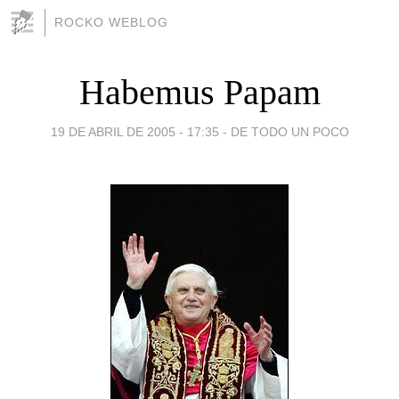
ROCKO WEBLOG
Habemus Papam
19 DE ABRIL DE 2005 - 17:35
-
DE TODO UN POCO