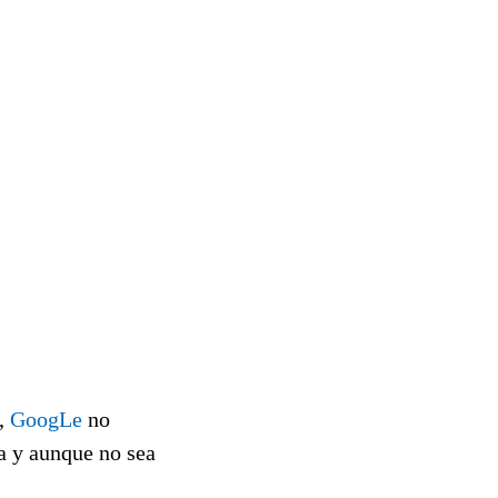
s,
GoogLe
no
ia y aunque no sea