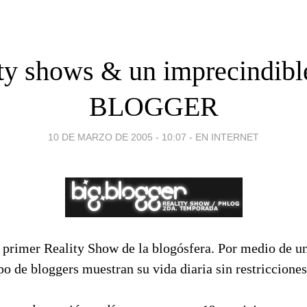
ty shows & un imprecindib
BLOGGER
10 DE MARZO DE 2005 - 10:07
-
EN INTERNET
 primer Reality Show de la blogósfera. Por medio de u
po de bloggers muestran su vida diaria sin restricciones