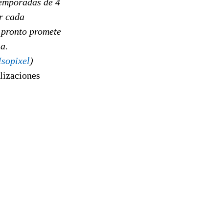
temporadas de 4
r cada
 pronto promete
a.
Isopixel
)
alizaciones