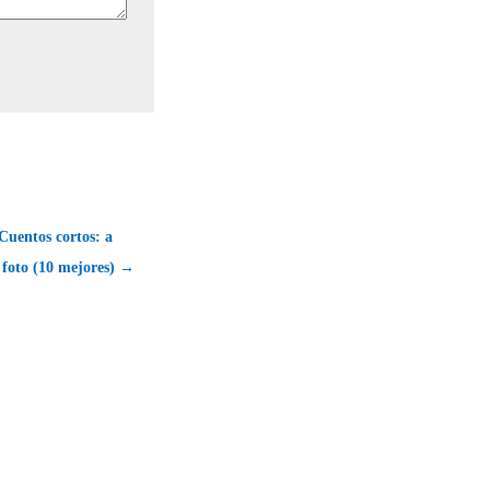
entos cortos: a
 foto (10 mejores) →