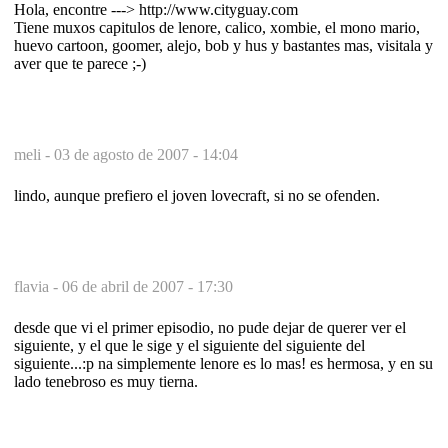
Hola, encontre ---> http://www.cityguay.com
Tiene muxos capitulos de lenore, calico, xombie, el mono mario,
huevo cartoon, goomer, alejo, bob y hus y bastantes mas, visitala y
aver que te parece ;-)
meli -
03 de agosto de 2007 - 14:04
lindo, aunque prefiero el joven lovecraft, si no se ofenden.
flavia -
06 de abril de 2007 - 17:30
desde que vi el primer episodio, no pude dejar de querer ver el
siguiente, y el que le sige y el siguiente del siguiente del
siguiente...:p na simplemente lenore es lo mas! es hermosa, y en su
lado tenebroso es muy tierna.