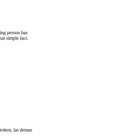
ving person has
hat simple fact.
Broken, las demas