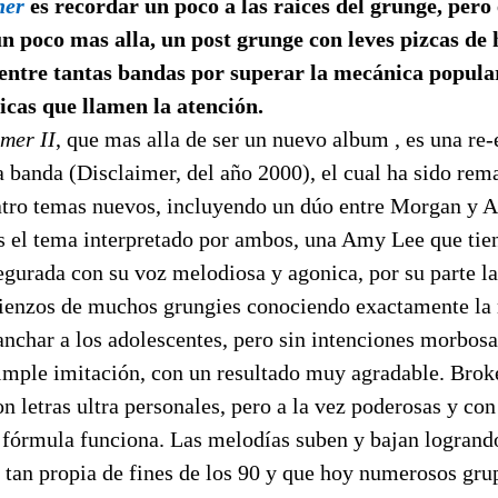
her
es recordar un poco a las raices del grunge, pero
n poco mas alla, un post grunge con leves pizcas de
entre tantas bandas por superar la mecánica popula
cas que llamen la atención.
mer II
, que mas alla de ser un nuevo album , es una re-
 banda (Disclaimer, del año 2000), el cual ha sido rem
tro temas nuevos, incluyendo un dúo entre Morgan y 
es el tema interpretado por ambos, una Amy Lee que tie
segurada con su voz melodiosa y agonica, por su parte 
ienzos de muchos grungies conociendo exactamente la
anchar a los adolescentes, pero sin intenciones morbos
imple imitación, con un resultado muy agradable. Broke
n letras ultra personales, pero a la vez poderosas y con 
a fórmula funciona. Las melodías suben y bajan logrand
tan propia de fines de los 90 y que hoy numerosos grup