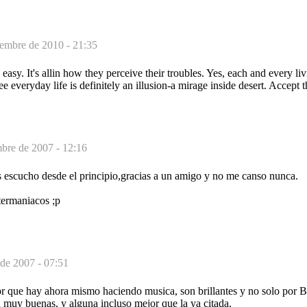
embre de 2010 - 21:35
easy. It's allin how they perceive their troubles. Yes, each and every li
e everyday life is definitely an illusion-a mirage inside desert. Accept t
bre de 2007 - 12:16
s escucho desde el principio,gracias a un amigo y no me canso nunca.
termaniacos ;p
 de 2007 - 07:51
or que hay ahora mismo haciendo musica, son brillantes y no solo por 
 muy buenas, y alguna incluso mejor que la ya citada.