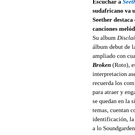
Escuchar a
Seet
sudafricano va u
Seether destaca 
canciones melódi
Su album
Disclai
álbum debut de la
ampliado con cua
Broken
(Roto), 
interpretacion a
recuerda los com
para atraer y eng
se quedan en la s
temas, cuentan co
identificación, l
a lo Soundgarden 