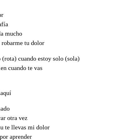
or
afía
da mucho
y robarme tu dolor
 (rota) cuando estoy solo (sola)
ien cuando te vas
 aquí
sado
ar otra vez
tu te llevas mi dolor
 por aprender