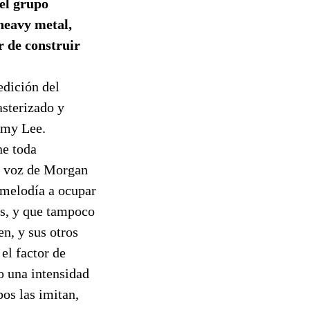
 el grupo
 heavy metal,
r de construir
edición del
asterizado y
Amy Lee.
ne toda
la voz de Morgan
 melodía a ocupar
as, y que tampoco
n, y sus otros
el factor de
o una intensidad
os las imitan,