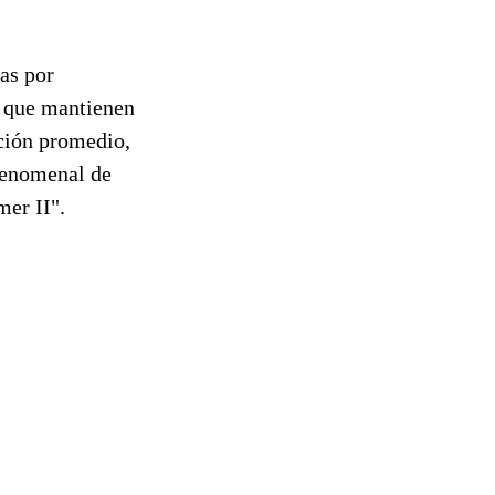
as por
y que mantienen
ación promedio,
 fenomenal de
er II".