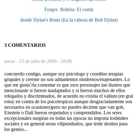
Forges  Bolivia: El comic
Inside Dylan's Brain (En la cabeza de Bob Dylan)
3 COMENTARIOS
aaron -
25 de julio de 2008 - 18:08
concuerdo contigo, aunque soy psicologo y coordino terapias
grupales y creeme no son aditamentos modernos/enajenantes. Lo
que me gusta´ría comentar es que esos personajes tan ilustres que
mencionaste si fueron inadaptados y si fueron muchos de ellos
relegados y discriminados, de acuerdo no existia el valium (en gral
estoy en contra de los psicotropicos aunque desgraciadamente son
necesarios en ocasiones)pero no puedes decirme que van goh,
Einstein o Dalí fueron respetados y comprendidos. Los seres
excepcionales surgiran en todas las epocas no importa loslimites
sociales y en general seran vilipendiados, que trsite destino para
los genios...