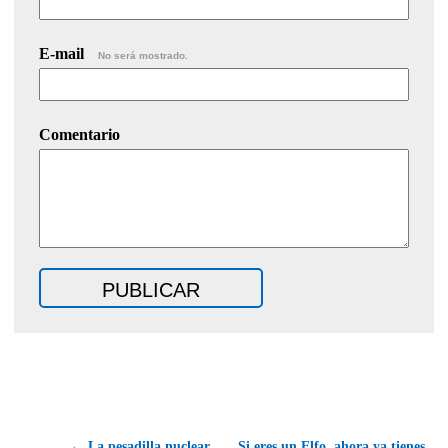
E-mail
No será mostrado.
Comentario
← La pesadilla nuclear
Si eres un Elfo, ahora ya tienes