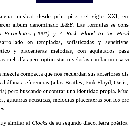
scena musical desde principios del siglo XXI, en
tercer álbum denominado
X&Y
. Las formulas se cons
os
Parachutes (2001)
y
A Rush Blood to the Head
sarrollado en templadas, sofisticadas y sensitiv
tico y placenteras melodías, con aquietados pasa
icas melodías pero optimistas reveladas con lacrimosa v
a mezcla compacta que nos recuerdan sus anteriores dis
diáfanas referencias (a los Beatles, Pink Floyd, Oasis
is) pero buscando encontrar una identidad propia. Mu
os, guitarras acústicas, melodías placenteras son los p
es.
y similar al
Clocks
de su segundo disco, letra poética 