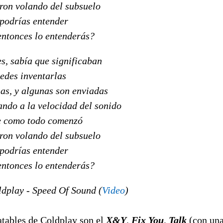
eron volando del subsuelo
 podrías entender
entonces lo entenderás?
s, sabía que significaban
edes inventarlas
as, y algunas son enviadas
ando a la velocidad del sonido
e como todo comenzó
eron volando del subsuelo
 podrías entender
entonces lo entenderás?
dplay - Speed Of Sound (
Video
)
atables de Coldplay son el
X&Y
,
Fix You
, 
Talk
(con una