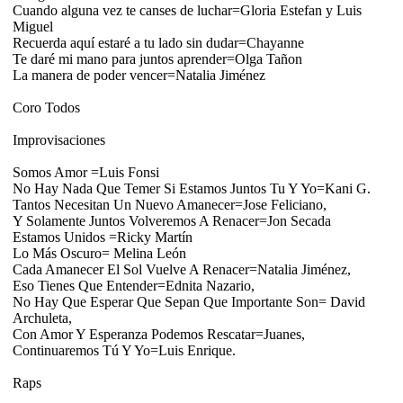
Cuando alguna vez te canses de luchar=Gloria Estefan y Luis
Miguel
Recuerda aquí estaré a tu lado sin dudar=Chayanne
Te daré mi mano para juntos aprender=Olga Tañon
La manera de poder vencer=Natalia Jiménez
Coro Todos
Improvisaciones
Somos Amor =Luis Fonsi
No Hay Nada Que Temer Si Estamos Juntos Tu Y Yo=Kani G.
Tantos Necesitan Un Nuevo Amanecer=Jose Feliciano,
Y Solamente Juntos Volveremos A Renacer=Jon Secada
Estamos Unidos =Ricky Martín
Lo Más Oscuro= Melina León
Cada Amanecer El Sol Vuelve A Renacer=Natalia Jiménez,
Eso Tienes Que Entender=Ednita Nazario,
No Hay Que Esperar Que Sepan Que Importante Son= David
Archuleta,
Con Amor Y Esperanza Podemos Rescatar=Juanes,
Continuaremos Tú Y Yo=Luis Enrique.
Raps