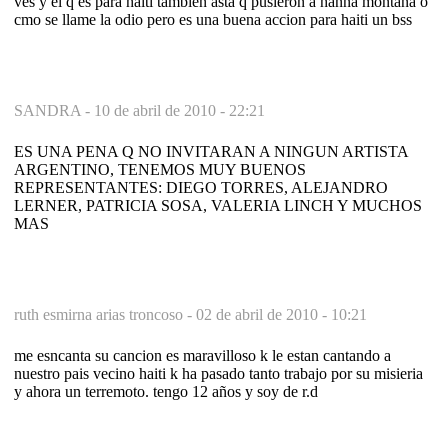
ves y el q es para haiti tambien asta q pusieron a hanna montana o
cmo se llame la odio pero es una buena accion para haiti un bss
SANDRA -
10 de abril de 2010 - 22:21
ES UNA PENA Q NO INVITARAN A NINGUN ARTISTA
ARGENTINO, TENEMOS MUY BUENOS
REPRESENTANTES: DIEGO TORRES, ALEJANDRO
LERNER, PATRICIA SOSA, VALERIA LINCH Y MUCHOS
MAS
ruth esmirna arias troncoso -
02 de abril de 2010 - 10:21
me esncanta su cancion es maravilloso k le estan cantando a
nuestro pais vecino haiti k ha pasado tanto trabajo por su misieria
y ahora un terremoto. tengo 12 años y soy de r.d