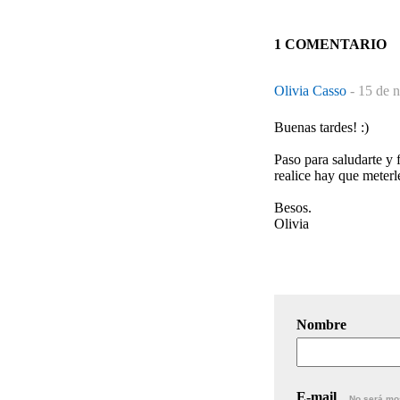
1 COMENTARIO
Olivia Casso
-
15 de 
Buenas tardes! :)
Paso para saludarte y f
realice hay que meter
Besos.
Olivia
Nombre
E-mail
No será mo