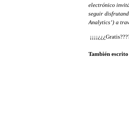
electrónico invit
seguir disfrutan
Analytics’) a tra
¡¡¡¡¿¿¿Gratis???
También escrito