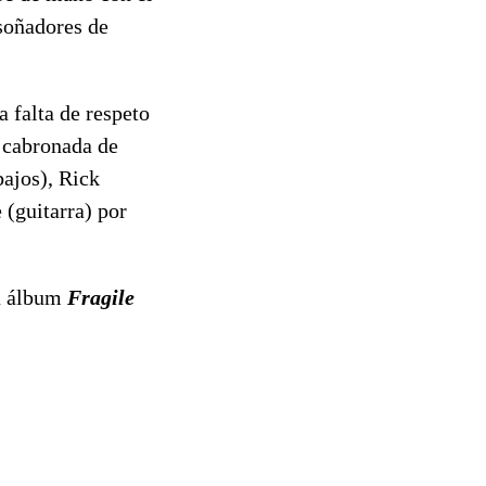
 soñadores de
 falta de respeto
 cabronada de
bajos), Rick
(guitarra) por
su álbum
Fragile