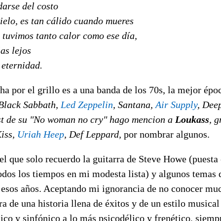
darse del costo
cielo, es tan cálido cuando mueres
 tuvimos tanto calor como ese día,
as lejos
 eternidad.
ha por el grillo es a una banda de los 70s, la mejor épo
Black Sabbath,
Led Zeppelin
, Santana,
Air Supply
, Dee
st de su
"No woman no cry"
hago mencion a
Loukass
, g
Kiss,
Uriah Heep
, Def Leppard,
por nombrar algunos.
l que solo recuerdo la guitarra de Steve Howe (puesta 
odos los tiempos en mi modesta lista) y algunos temas 
e esos años. Aceptando mi ignorancia de no conocer muc
 de una historia llena de éxitos y de un estilo musical
ico y sinfónico a lo más psicodélico y frenético, siem