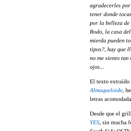
agradecerles por 
tener donde toca
por la belleza de
Rodo, la casa de
mierda pueden toc
tipos?, hay que l
no me siento tan
ojos...
El texto extraído
Almaqueloide
, h
letras acomodada
Desde que el gril
YES
, sin mucha f
South Side Of Th