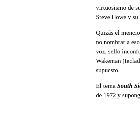
virtuosismo de s
Steve Howe y su g
Quizás el mencion
no nombrar a eso
voz, sello inconfu
Wakeman (teclado
supuesto.
El tema
South Si
de 1972 y supong