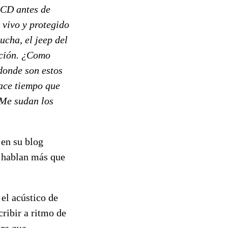
r CD antes de
 vivo y protegido
ucha, el jeep del
ación. ¿Como
 donde son estos
Hace tiempo que
 Me sudan los
en su blog
e hablan más que
 el acústico de
ribir a ritmo de
bre que