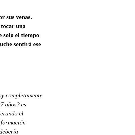
or sus venas.
 tocar una
e solo el tiempo
uche sentirá ese
toy completamente
37 años? es
perando el
i formación
 debería