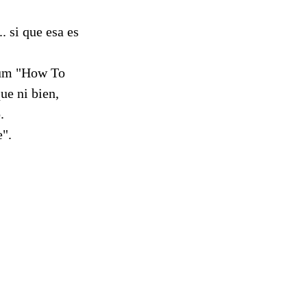
. si que esa es
lbum "How To
e ni bien,
.
e".