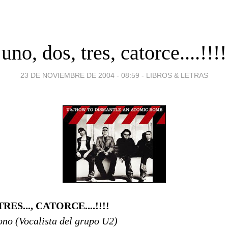
uno, dos, tres, catorce....!!!!
23 DE NOVIEMBRE DE 2004 - 08:59
-
LIBROS & LETRAS
 TRES..., CATORCE....!!!!
no (Vocalista del grupo U2)