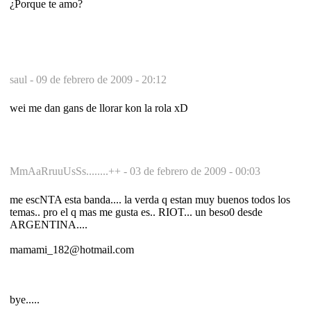
¿Porque te amo?
saul -
09 de febrero de 2009 - 20:12
wei me dan gans de llorar kon la rola xD
MmAaRruuUsSs........++ -
03 de febrero de 2009 - 00:03
me escNTA esta banda.... la verda q estan muy buenos todos los
temas.. pro el q mas me gusta es.. RIOT... un beso0 desde
ARGENTINA....
mamami_182@hotmail.com
bye.....