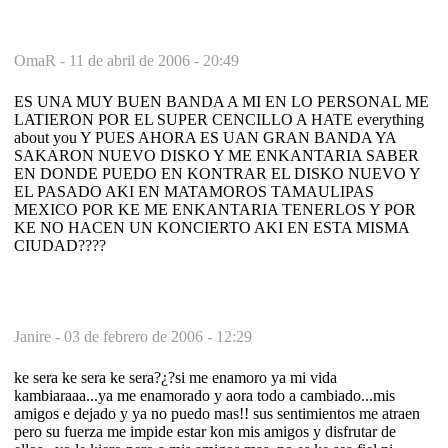
OmaR -
11 de abril de 2006 - 20:49
ES UNA MUY BUEN BANDA A MI EN LO PERSONAL ME
LATIERON POR EL SUPER CENCILLO A HATE everything
about you Y PUES AHORA ES UAN GRAN BANDA YA
SAKARON NUEVO DISKO Y ME ENKANTARIA SABER
EN DONDE PUEDO EN KONTRAR EL DISKO NUEVO Y
EL PASADO AKI EN MATAMOROS TAMAULIPAS
MEXICO POR KE ME ENKANTARIA TENERLOS Y POR
KE NO HACEN UN KONCIERTO AKI EN ESTA MISMA
CIUDAD????
Janire -
03 de febrero de 2006 - 12:29
ke sera ke sera ke sera?¿?si me enamoro ya mi vida
kambiaraaa...ya me enamorado y aora todo a cambiado...mis
amigos e dejado y ya no puedo mas!! sus sentimientos me atraen
pero su fuerza me impide estar kon mis amigos y disfrutar de