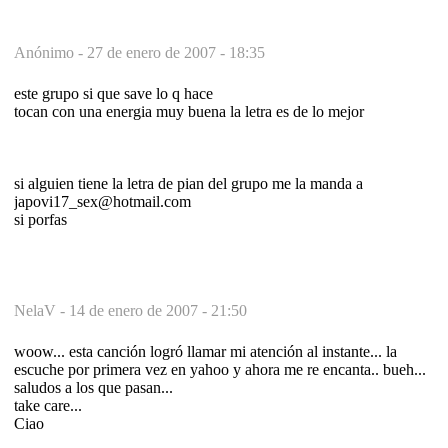
Anónimo -
27 de enero de 2007 - 18:35
este grupo si que save lo q hace
tocan con una energia muy buena la letra es de lo mejor
si alguien tiene la letra de pian del grupo me la manda a
japovi17_sex@hotmail.com
si porfas
NelaV -
14 de enero de 2007 - 21:50
woow... esta canción logró llamar mi atención al instante... la
escuche por primera vez en yahoo y ahora me re encanta.. bueh...
saludos a los que pasan...
take care...
Ciao