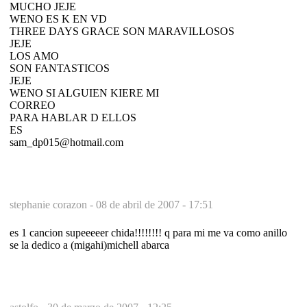
MUCHO JEJE
WENO ES K EN VD
THREE DAYS GRACE SON MARAVILLOSOS
JEJE
LOS AMO
SON FANTASTICOS
JEJE
WENO SI ALGUIEN KIERE MI
CORREO
PARA HABLAR D ELLOS
ES
sam_dp015@hotmail.com
stephanie corazon -
08 de abril de 2007 - 17:51
es 1 cancion supeeeeer chida!!!!!!!! q para mi me va como anillo
se la dedico a (migahi)michell abarca