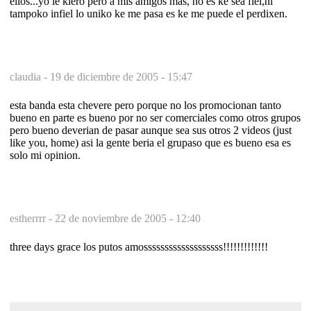
ellos...yo le kiero pero a mis amigos mas, no es ke sea fiel,ni
tampoko infiel lo uniko ke me pasa es ke me puede el perdixen.
claudia -
19 de diciembre de 2005 - 15:47
esta banda esta chevere pero porque no los promocionan tanto
bueno en parte es bueno por no ser comerciales como otros grupos
pero bueno deverian de pasar aunque sea sus otros 2 videos (just
like you, home) asi la gente beria el grupaso que es bueno esa es
solo mi opinion.
estherrrr -
22 de noviembre de 2005 - 12:40
three days grace los putos amosssssssssssssssssss!!!!!!!!!!!!!