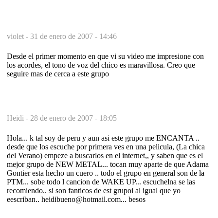
violet -
31 de enero de 2007 - 14:46
Desde el primer momento en que vi su video me impresione con
los acordes, el tono de voz del chico es maravillosa. Creo que
seguire mas de cerca a este grupo
Heidi -
28 de enero de 2007 - 18:05
Hola... k tal soy de peru y aun asi este grupo me ENCANTA ..
desde que los escuche por primera ves en una pelicula, (La chica
del Verano) empeze a buscarlos en el internet,, y saben que es el
mejor grupo de NEW METAL... tocan muy aparte de que Adama
Gontier esta hecho un cuero .. todo el grupo en general son de la
PTM... sobe todo l cancion de WAKE UP... escuchelna se las
recomiendo.. si son fanticos de est grupoi al igual que yo
eescriban.. heidibueno@hotmail.com... besos