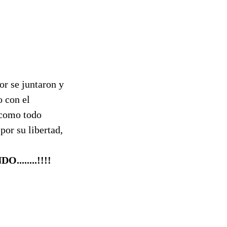
or se juntaron y
 con el
 como todo
por su libertad,
.......!!!!