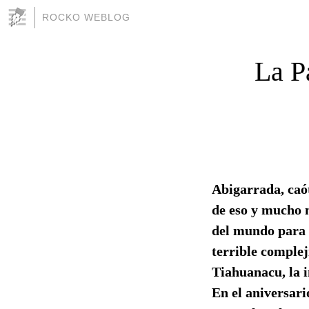
ROCKO WEBLOG
La P
Abigarrada, caót
de eso y mucho m
del mundo para h
terrible complej
Tiahuanacu, la i
En el aniversari