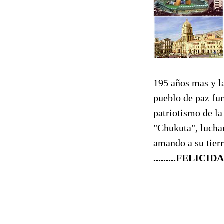
195 años mas y la
pueblo de paz fu
patriotismo de l
"Chukuta", luchan
amando a su tierr
.........FELIC