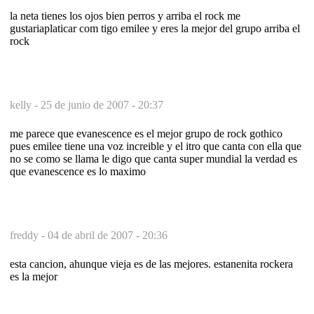
la neta tienes los ojos bien perros y arriba el rock me
gustariaplaticar com tigo emilee y eres la mejor del grupo arriba el
rock
kelly -
25 de junio de 2007 - 20:37
me parece que evanescence es el mejor grupo de rock gothico
pues emilee tiene una voz increible y el itro que canta con ella que
no se como se llama le digo que canta super mundial la verdad es
que evanescence es lo maximo
freddy -
04 de abril de 2007 - 20:36
esta cancion, ahunque vieja es de las mejores. estanenita rockera
es la mejor