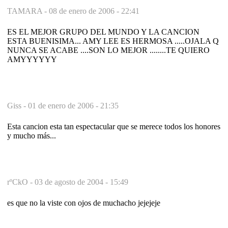
TAMARA -
08 de enero de 2006 - 22:41
ES EL MEJOR GRUPO DEL MUNDO Y LA CANCION
ESTA BUENISIMA... AMY LEE ES HERMOSA .....OJALA Q
NUNCA SE ACABE ....SON LO MEJOR ........TE QUIERO
AMYYYYYY
Giss -
01 de enero de 2006 - 21:35
Esta cancion esta tan espectacular que se merece todos los honores
y mucho más...
rºCkO -
03 de agosto de 2004 - 15:49
es que no la viste con ojos de muchacho jejejeje