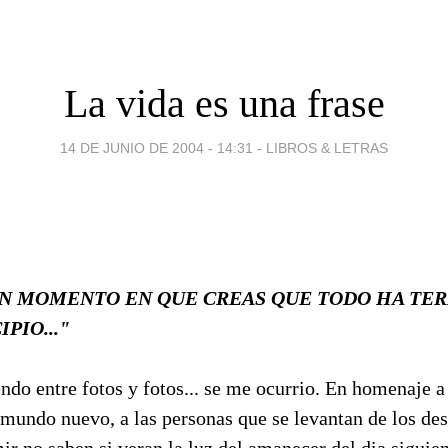
La vida es una frase
14 DE JUNIO DE 2004 - 14:31
-
LIBROS & LETRAS
 UN MOMENTO EN QUE CREAS QUE TODO HA TER
PIO..."
ndo entre fotos y fotos... se me ocurrio. En homenaje a
mundo nuevo, a las personas que se levantan de los desa
ir no saben si veran la luz del amanecer del dia siguient