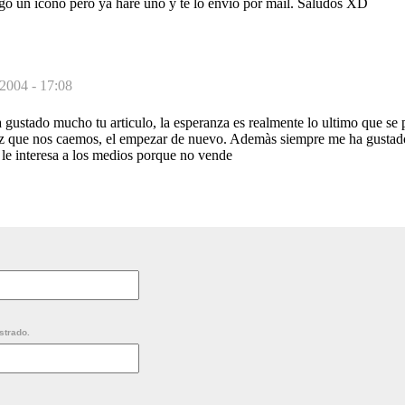
go un icono pero ya hare uno y te lo envio por mail. Saludos XD
 2004 - 17:08
gustado mucho tu articulo, la esperanza es realmente lo ultimo que se p
z que nos caemos, el empezar de nuevo. Ademàs siempre me ha gustado v
o le interesa a los medios porque no vende
strado.