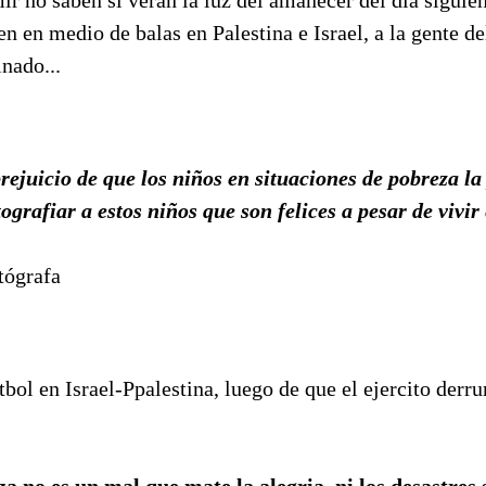
en en medio de balas en Palestina e Israel, a la gente 
nado...
prejuicio de que los niños en situaciones de pobreza l
tografiar a estos niños que son felices a pesar de vivir
tógrafa
bol en Israel-Ppalestina, luego de que el ejercito derru
a no es un mal que mate la alegria, ni los desastres s