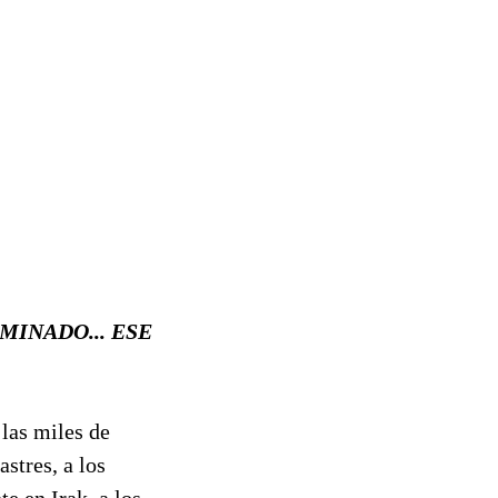
MINADO... ESE
 las miles de
stres, a los
e en Irak, a los