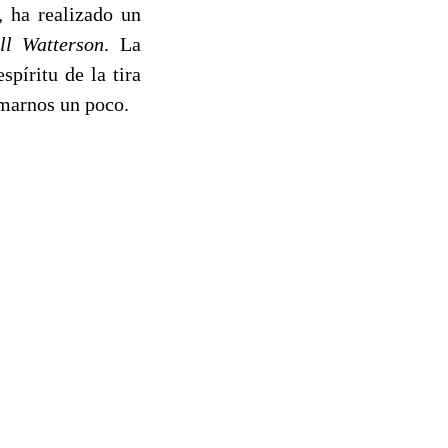
, ha realizado un
ll Watterson
. La
píritu de la tira
rmarnos un poco.