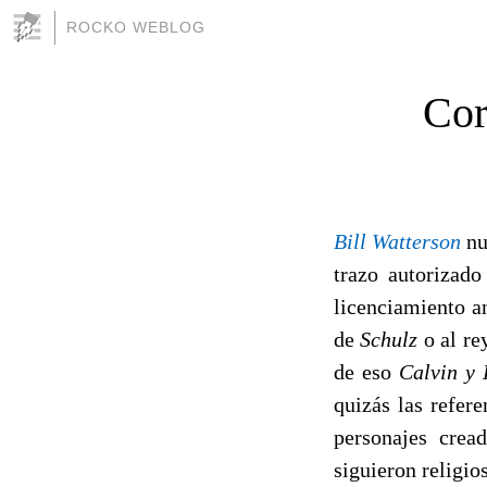
ROCKO WEBLOG
Cor
Bill Watterson
nu
trazo autorizad
licenciamiento an
de
Schulz
o al re
de eso
Calvin y
quizás las refere
personajes crea
siguieron religio