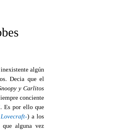
bbes
inexistente algún
os. Decia que el
Snoopy y Carlitos
siempre conciente
5
. Es por ello que
 Lovecraft-
) a los
s que alguna vez