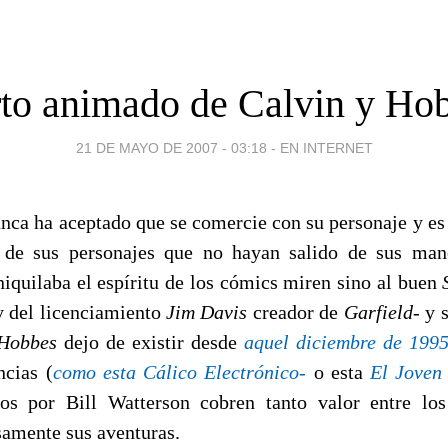
to animado de Calvin y Ho
21 DE MAYO DE 2007 - 03:18
-
EN INTERNET
nca ha aceptado que se comercie con su personaje y es 
o de sus personajes que no hayan salido de sus man
iquilaba el espíritu de los cómics miren sino al buen
y del licenciamiento
Jim Davis
creador de
Garfield
- y 
 Hobbes
dejo de existir desde
aquel diciembre de 199
ncias (
como esta Cálico Electrónico-
o esta
El Joven
dos por Bill Watterson cobren tanto valor entre lo
samente sus aventuras.