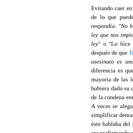
Evitando caer en
de lo que puede
respondía:
"No h
ley que nos impi
ley
" o "Lo hice 
después de que
T
asesinato es una
diferencia es qu
mayoría de las l
hubiera dado su c
de la condena ené
A veces se alega
simplificar dema
éste hablaba del
era reafirmando s