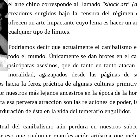
el arte chino corresponde al llamado
"shock art" (
creadores surgidos bajo la censura del régimen 
ofrecen un arte impactante cuyo lema es hacer un a
cualquier tipo de límites.
Podríamos decir que actualmente el canibalismo e
todo el mundo. Únicamente se dan brotes en el ca
psicópatas asesinos, que de tanto en tanto atacan
moralidad, agazapados desde las páginas de s
dos hacia la feroz práctica de algunas culturas primiti
or nuestros más lejanos ancestros en la época de la ho
ota esa perversa atracción son las relaciones de poder,
erduración de ésta en la vida del temerario engullidor.
itual del canibalismo aún perdura en nuestros subco
r eso que cualquier manifestación artística que inclu