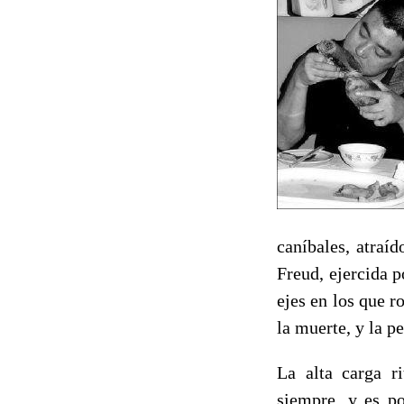
caníbales, atraí
Freud, ejercida p
ejes en los que r
la muerte, y la p
La alta carga r
siempre, y es po