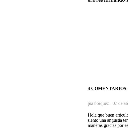
4 COMENTARIOS
pia borquez -
07 de ab
Hola que buen articulo
siento una angustia te
maneras gracias por esc