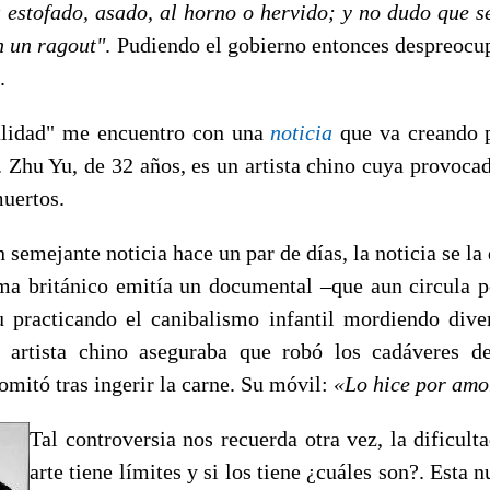
a estofado, asado, al horno o hervido; y no dudo que s
n un ragout"
. Pudiendo el gobierno entonces despreocup
.
ualidad" me encuentro con una
noticia
que va creando 
. Zhu Yu, de 32 años, es un artista chino cuya provoca
uertos.
semejante noticia hace un par de días, la noticia se la
a británico emitía un documental –que aun circula po
 practicando el canibalismo infantil mordiendo dive
 artista chino aseguraba que robó los cadáveres d
mitó tras ingerir la carne. Su móvil:
«Lo hice por amor
Tal controversia nos recuerda otra vez, la dificulta
arte tiene límites y si los tiene ¿cuáles son?. Esta 