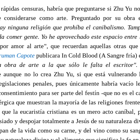
 rápidas censuras, habría que preguntarse si Zhu Yu no 
 considerarse como arte. Preguntado por su obra el
ay ninguna religión que prohíba el canibalismo. Tam
da comer gente. Yo he aprovechado este espacio entre 
por amor al arte", que recuerdan aquellas otras que
ruman Capote
publicara In Cold Blood (A Sangre fría)
 obra de arte a la que sólo le falta el escritor".
e aunque no lo crea Zhu Yu, si que está vulnerando
egislaciones penales, pues únicamente habría vacío le
onsentimiento para ser parte del festín -que no es el c
rgica que muestran la mayoría de las religiones frente 
 que la eucaristía cristiana es un mero acto caníbal, p
siado y despojar totalmente a Jesús de su naturaleza di
 pan de la vida como su carne, y del vino como su sang
u naturaleza divina y el alimento que significa la fe en 