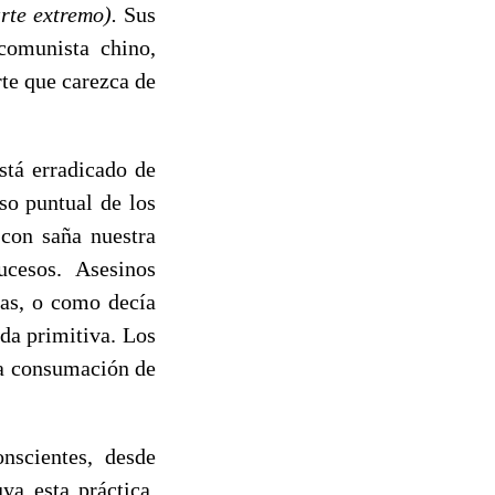
arte extremo).
Sus
comunista chino,
rte que carezca de
stá erradicado de
so puntual de los
 con saña nuestra
ucesos. Asesinos
vas, o como decía
rda primitiva. Los
 la consumación de
nscientes, desde
ya esta práctica,