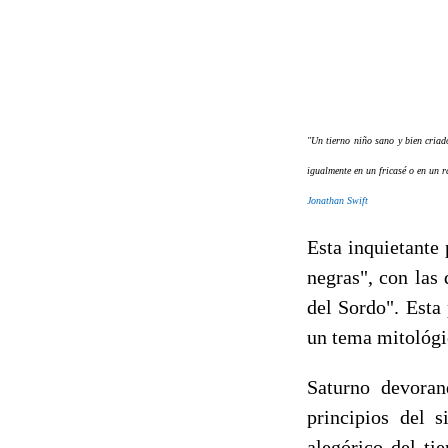
"Un tierno niño sano y bien criad
igualmente en un fricasé o en un r
Jonathan Swift
Esta inquietante
negras", con las
del Sordo". Esta 
un tema mitológic
Saturno devoran
principios del 
alegórico del ti