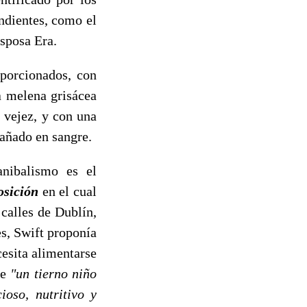
ndientes, como el
esposa Era.
oporcionados, con
a melena grisácea
 vejez, y con una
bañado en sangre.
anibalismo es el
osición
en el cual
calles de Dublín,
s, Swift proponía
cesita alimentarse
ue
"un tierno niño
ioso, nutritivo y