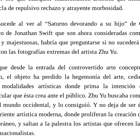
la de repulsivo rechazo y atrayente morbosidad.
cede al ver al “Saturno devorando a su hijo” de 
co de Jonathan Swift que son ahora consideradas co
 y majestuosas, habría que preguntarse si no suceder
on las fotografías extremas del artista Zhu Yu.
que desde la entrada del controvertido arte concep
o, el objeto ha perdido la hegemonía del arte, ced
 modalidades artísticas donde prima la intención d
cular que ésta crea ante el público. Zhu Yu buscaba co
al mundo occidental, y lo consiguió. Y no deja de ser 
rriente artística moderna, donde proliferan la creación
áneo, y saltan a la palestra los artistas que ofrecen 
sacionalistas.