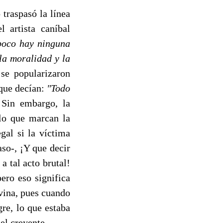
traspasó la línea
 artista caníbal
poco hay ninguna
la moralidad y la
 se popularizaron
 que decían:
"Todo
Sin embargo, la
 lo que marcan la
gal si la víctima
aso-, ¡Y que decir
a tal acto brutal!
ero eso significa
vina, pues cuando
re, lo que estaba
el creyente.