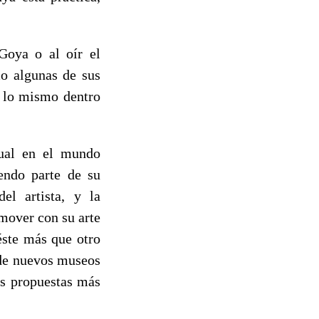
Goya o al oír el
mo algunas de sus
á lo mismo dentro
tual en el mundo
iendo parte de su
el artista, y la
nmover con su arte
éste más que otro
 de nuevos museos
las propuestas más