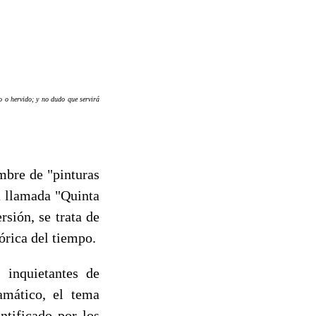
o o hervido; y no dudo que servirá
mbre de "pinturas
a llamada "Quinta
rsión, se trata de
órica del tiempo.
 inquietantes de
amático, el tema
ntificado por los