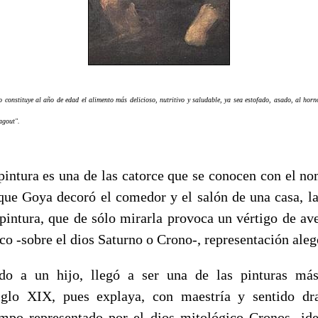
o constituye al año de edad el alimento más delicioso, nutritivo y saludable, ya sea estofado, asado, al horn
agout".
 pintura es una de las catorce que se conocen con el no
 que Goya decoró el comedor y el salón de una casa, l
pintura, que de sólo mirarla provoca un vértigo de ave
o -sobre el dios Saturno o Crono-, representación aleg
do a un hijo, llegó a ser una de las pinturas más
siglo XIX, pues explaya, con maestría y sentido dr
empo representado por el dios mitológico Cronos -ide