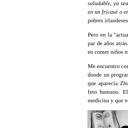
saludable, ya se
en un fricasé o e
pobres irlandeses
Pero en la "act
par de años atrás
en comer niños m
Me encuentro con 
donde un program
que aparecía Zhu
feto humano. El
medicina y que vo