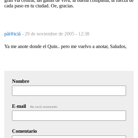
gran vía central, las ganas de vivir, la buena compañía, la fuerza de
cada paso en tu ciudad. Oe, gracias.
påt®iciå
-
29 de noviembre de 2005 - 12:38
Ya me anote donde el Quin.. pero me vuelvo a anotar, Saludos,
Nombre
E-mail
No será mostrado.
Comentario