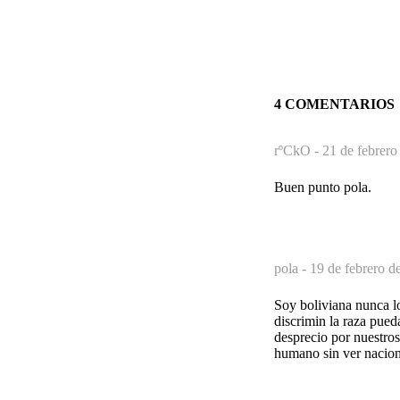
4 COMENTARIOS
rºCkO -
21 de febrero
Buen punto pola.
pola -
19 de febrero d
Soy boliviana nunca l
discrimin la raza pue
desprecio por nuestro
humano sin ver nacion