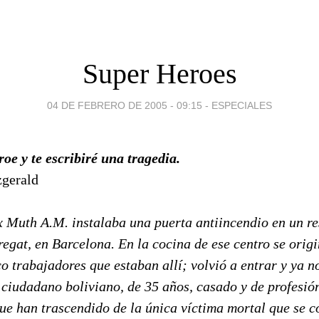
Super Heroes
04 DE FEBRERO DE 2005 - 09:15
-
ESPECIALES
e y te escribiré una tragedia.
zgerald
ax Muth A.M. instalaba una puerta antiincendio en un r
egat, en Barcelona. En la cocina de ese centro se orig
co trabajadores que estaban allí; volvió a entrar y ya no
ciudadano boliviano, de 35 años, casado y de profesión
ue han trascendido de la única víctima mortal que se c