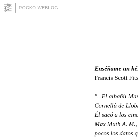
ROCKO WEBLOG
Enséñame un héro
Francis Scott Fit
"...El albañil M
Cornellà de Llobr
Él sacó a los cin
Max Muth A. M., 
pocos los datos q