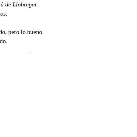
là de Llobregat
os.
do, pero lo bueno
do.
___________