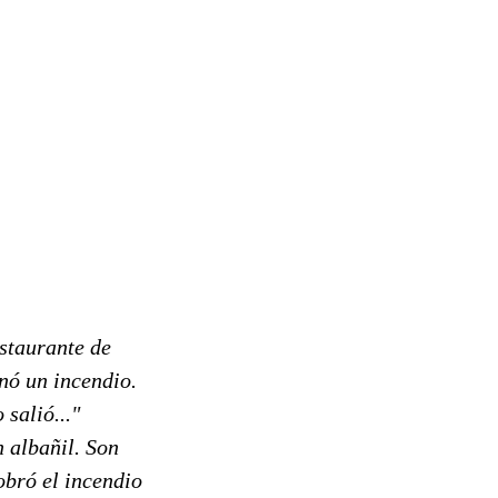
estaurante de
inó un incendio.
 salió..."
 albañil. Son
obró el incendio