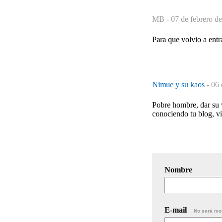
MB -
07 de febrero d
Para que volvio a entr
Nimue y su kaos
-
06 
Pobre hombre, dar su v
conociendo tu blog, v
Nombre
E-mail
No será mo