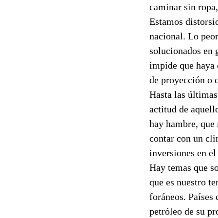
caminar sin ropa,
Estamos distorsio
nacional. Lo peor
solucionados en g
impide que haya c
de proyección o 
Hasta las última
actitud de aquell
hay hambre, que n
contar con un cli
inversiones en el
Hay temas que so
que es nuestro t
foráneos. Países 
petróleo de su p