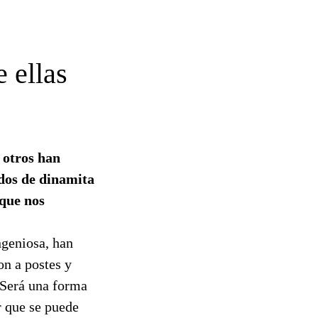
e ellas
 otros han
dos de dinamita
 que nos
ngeniosa, han
on a postes y
¿Será una forma
r que se puede