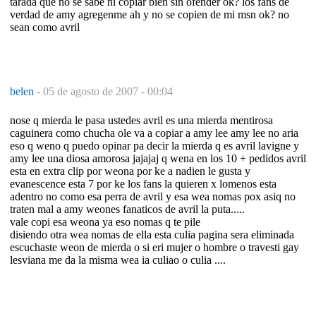
tarada que no se sabe ni copiar bien sin ofender ok? los fans de
verdad de amy agregenme ah y no se copien de mi msn ok? no
sean como avril
belen
-
05 de agosto de 2007 - 00:04
nose q mierda le pasa ustedes avril es una mierda mentirosa
caguinera como chucha ole va a copiar a amy lee amy lee no aria
eso q weno q puedo opinar pa decir la mierda q es avril lavigne y
amy lee una diosa amorosa jajajaj q wena en los 10 + pedidos avril
esta en extra clip por weona por ke a nadien le gusta y
evanescence esta 7 por ke los fans la quieren x lomenos esta
adentro no como esa perra de avril y esa wea nomas pox asiq no
traten mal a amy weones fanaticos de avril la puta.....
vale copi esa weona ya eso nomas q te pile
disiendo otra wea nomas de ella esta culia pagina sera eliminada
escuchaste weon de mierda o si eri mujer o hombre o travesti gay
lesviana me da la misma wea ia culiao o culia ....