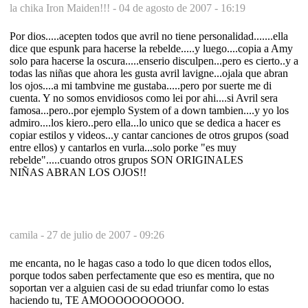
la chika Iron Maiden!!! -
04 de agosto de 2007 - 16:19
Por dios.....acepten todos que avril no tiene personalidad.......ella
dice que espunk para hacerse la rebelde.....y luego....copia a Amy
solo para hacerse la oscura.....enserio disculpen...pero es cierto..y a
todas las niñas que ahora les gusta avril lavigne...ojala que abran
los ojos....a mi tambvine me gustaba.....pero por suerte me di
cuenta. Y no somos envidiosos como lei por ahi....si Avril sera
famosa...pero..por ejemplo System of a down tambien....y yo los
admiro....los kiero..pero ella...lo unico que se dedica a hacer es
copiar estilos y videos...y cantar canciones de otros grupos (soad
entre ellos) y cantarlos en vurla...solo porke "es muy
rebelde".....cuando otros grupos SON ORIGINALES
NIÑAS ABRAN LOS OJOS!!
camila -
27 de julio de 2007 - 09:26
me encanta, no le hagas caso a todo lo que dicen todos ellos,
porque todos saben perfectamente que eso es mentira, que no
soportan ver a alguien casi de su edad triunfar como lo estas
haciendo tu, TE AMOOOOOOOOOO.