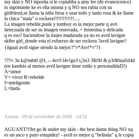
my skin y NO inportta si le copiabba a amy lee (de evanescence)
lo inportantte ke es ella misma y q NO sea rubia con su
girlfriend,se llama la niña fresa x usar todo y tanto rosa & ke llame
la chica "mala" o rockera!!!!!!!!!!!!!.....
La imagen rebelde,punk y tomboy es la mejor parte q avri
tiene;nada de ser su imagen renovada, + femenina y delicada
q es eso? haciendose la mujer madurada ya no es avril lavigne
sk8er girl_donde esta el esfuerzo de ser rockera ?avril lavigne?
{iigual avril sigue siendo la mejor:?°¤*Avr!*¤°?}
???¤ 3n k@mbi0 @L -- 4vr!l l4v!gn3 t¡3n3 3$t!l0 & p3r$0nal!d4d
(en kambio al menos avril lavigne tiene estilo y personalidaD!)
A=amor
V= vivez R=rebelde
I=inteligentte
L=linda
Autora -
09 de noviembre de 2008 - 14:32
AGUANT!!!let go & under my skin - the best damn thing NO xq
es un asco y puro estupidez! - avril es mejor q "belinda" q le copia