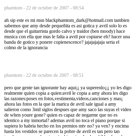
phamtom -
22 de octubre de 2007 - 08:54
ah sip este es mi msn blackphamtom_dark@hotmail.com tambien
sabemos que amy desde pequeñita es asi gotica y avril solo lo es
desde que el guitarrista gordo calvo y traidor (ben moody) hace
musica con ella que mas le falta a avril por copiarse eh? hacer una
banda de gotico y ponere copienescence? jajajajajaja seria el
colmo de la ignorancia
phamtom -
22 de octubre de 2007 - 08:51
pero que gente tan ignorante hay aqui¡¡ ya superenlo¡¡¡ yo les digo
realmente quien copia a quien:avril le copia a amy ahora les digo
las razones:poses en fotos,vestimenta,videos,canciones y mas¡
ahora las fotos en la que la marica de avril sale igual a amy
salieron como 3mil siglos despues que amy saco las suyas el video
de when youre gone? quien es capaz de negarme que no es
identico a my inmortal? ademas avril no toca el piano porque si
supiera lo habria hecho en los premios mtv no? ya ven? y encima
hasta los vestidos se parecen la pobre de avril es tan pero tan