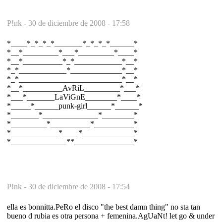
P!nk -
30 de diciembre de 2008 - 17:58
*____*_*_*_*_______*_*_*_*______*
*__*_________*___*_________*____*
*__*__________*_*____________*__*
*_*____________*_____________*__*
*_*__________________________*__*
*__*__________AvRiL_________*___*
*___*_______LaViGnE________*____*
*_____*______punk-girl______*______*
*_______*______________*________*
*_________*__________*__________*
*____________*____*_____________*
*______________**_______________*
P!nk -
30 de diciembre de 2008 - 17:54
ella es bonnitta.PeRo el disco "the best damn thing" no sta tan
bueno d rubia es otra persona + femenina.AgUaNt! let go & under