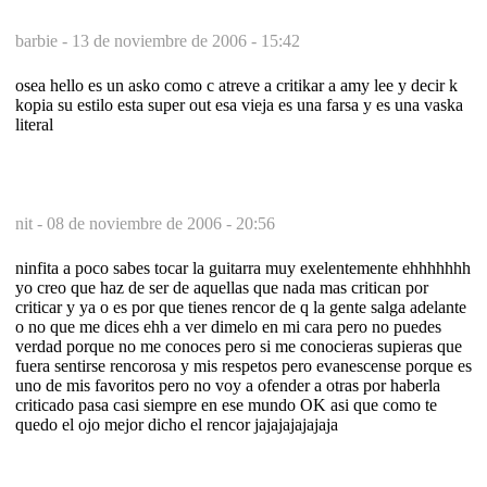
barbie -
13 de noviembre de 2006 - 15:42
osea hello es un asko como c atreve a critikar a amy lee y decir k
kopia su estilo esta super out esa vieja es una farsa y es una vaska
literal
nit -
08 de noviembre de 2006 - 20:56
ninfita a poco sabes tocar la guitarra muy exelentemente ehhhhhhh
yo creo que haz de ser de aquellas que nada mas critican por
criticar y ya o es por que tienes rencor de q la gente salga adelante
o no que me dices ehh a ver dimelo en mi cara pero no puedes
verdad porque no me conoces pero si me conocieras supieras que
fuera sentirse rencorosa y mis respetos pero evanescense porque es
uno de mis favoritos pero no voy a ofender a otras por haberla
criticado pasa casi siempre en ese mundo OK asi que como te
quedo el ojo mejor dicho el rencor jajajajajajaja