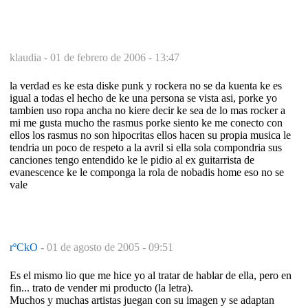
klaudia -
01 de febrero de 2006 - 13:47
la verdad es ke esta diske punk y rockera no se da kuenta ke es
igual a todas el hecho de ke una persona se vista asi, porke yo
tambien uso ropa ancha no kiere decir ke sea de lo mas rocker a
mi me gusta mucho the rasmus porke siento ke me conecto con
ellos los rasmus no son hipocritas ellos hacen su propia musica le
tendria un poco de respeto a la avril si ella sola compondria sus
canciones tengo entendido ke le pidio al ex guitarrista de
evanescence ke le componga la rola de nobadis home eso no se
vale
rºCkO
-
01 de agosto de 2005 - 09:51
Es el mismo lio que me hice yo al tratar de hablar de ella, pero en
fin... trato de vender mi producto (la letra).
Muchos y muchas artistas juegan con su imagen y se adaptan