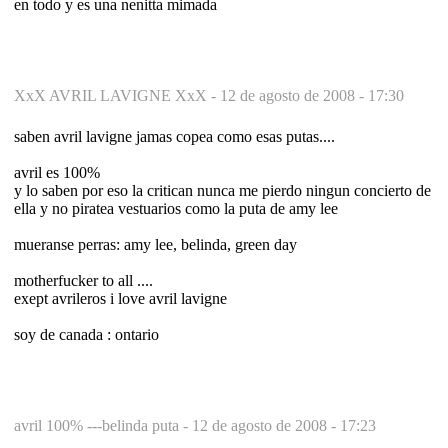
en todo y es una nenitta mimada
XxX AVRIL LAVIGNE XxX -
12 de agosto de 2008 - 17:30
saben avril lavigne jamas copea como esas putas....
avril es 100%
y lo saben por eso la critican nunca me pierdo ningun concierto de
ella y no piratea vestuarios como la puta de amy lee
mueranse perras: amy lee, belinda, green day
motherfucker to all ....
exept avrileros i love avril lavigne
soy de canada : ontario
avril 100% ---belinda puta -
12 de agosto de 2008 - 17:23