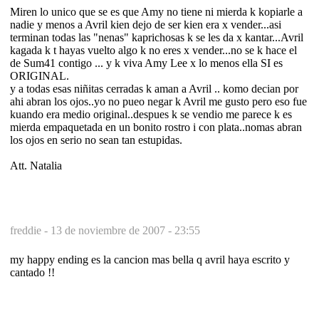
Miren lo unico que se es que Amy no tiene ni mierda k kopiarle a
nadie y menos a Avril kien dejo de ser kien era x vender...asi
terminan todas las "nenas" kaprichosas k se les da x kantar...Avril
kagada k t hayas vuelto algo k no eres x vender...no se k hace el
de Sum41 contigo ... y k viva Amy Lee x lo menos ella SI es
ORIGINAL.
y a todas esas niñitas cerradas k aman a Avril .. komo decian por
ahi abran los ojos..yo no pueo negar k Avril me gusto pero eso fue
kuando era medio original..despues k se vendio me parece k es
mierda empaquetada en un bonito rostro i con plata..nomas abran
los ojos en serio no sean tan estupidas.
Att. Natalia
freddie -
13 de noviembre de 2007 - 23:55
my happy ending es la cancion mas bella q avril haya escrito y
cantado !!