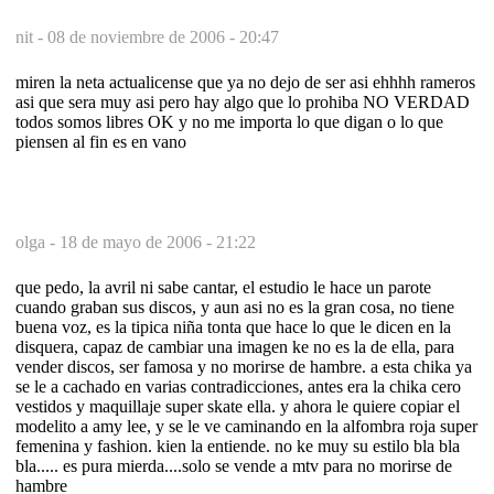
nit -
08 de noviembre de 2006 - 20:47
miren la neta actualicense que ya no dejo de ser asi ehhhh rameros
asi que sera muy asi pero hay algo que lo prohiba NO VERDAD
todos somos libres OK y no me importa lo que digan o lo que
piensen al fin es en vano
olga -
18 de mayo de 2006 - 21:22
que pedo, la avril ni sabe cantar, el estudio le hace un parote
cuando graban sus discos, y aun asi no es la gran cosa, no tiene
buena voz, es la tipica niña tonta que hace lo que le dicen en la
disquera, capaz de cambiar una imagen ke no es la de ella, para
vender discos, ser famosa y no morirse de hambre. a esta chika ya
se le a cachado en varias contradicciones, antes era la chika cero
vestidos y maquillaje super skate ella. y ahora le quiere copiar el
modelito a amy lee, y se le ve caminando en la alfombra roja super
femenina y fashion. kien la entiende. no ke muy su estilo bla bla
bla..... es pura mierda....solo se vende a mtv para no morirse de
hambre