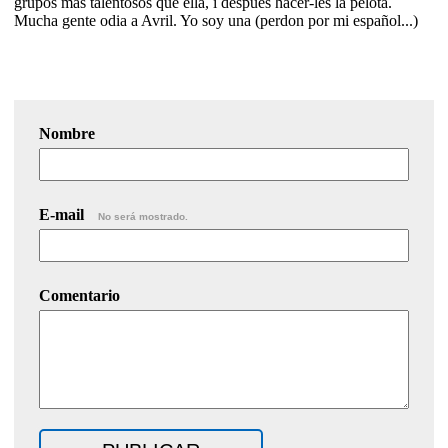
grupos mas talentosos que ella, i despues hacer-les la pelota.
Mucha gente odia a Avril. Yo soy una (perdon por mi español...)
Nombre
E-mail
No será mostrado.
Comentario