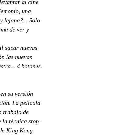
levantar al cine
demonio, una
y lejana?... Solo
rma de ver y
il sacar nuevas
ón las nuevas
stra... 4 botones
.
en su versión
ción. La película
n trabajo de
 la técnica stop-
 de King Kong