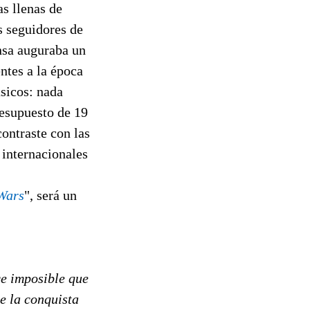
as llenas de
s seguidores de
nsa auguraba un
ntes a la época
sicos: nada
resupuesto de 19
contraste con las
 internacionales
 Wars
", será un
ce imposible que
ee la conquista