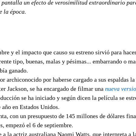
 pantalla un efecto de verosimilitud extraordinario par
e la época.
bre y el impacto que causo su estreno sirvió para hacer
rente tipo, buenas, malas y pésimas... embarrando o ma
abía ganado.
tor archiconocido por haberse cargado a sus espaldas la 
eter Jackson, se ha encargado de filmar una
nueva versi
ducción se ha iniciado y según dicen la película se estr
e año en Estados Unidos.
inta, con un presupuesto de 145 millones de dólares fin
es, empezó el 6 de septiembre.
e a la actriz australiana Naomi Watts, que interpreta a 