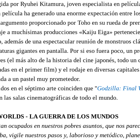
ida por Ryuhei Kitamura, joven especialista en películ
a película ha generado una enorme expectación entre lo
l argumento proporcionado por Toho en su rueda de pre
je a muchísimas producciones «Kaiju Eiga» pertenecie
o, además de una espectacular reunión de monstruos clá
turas gigantes en pantalla. Por si eso fuera poco, un p
es (el más alto de la historia del cine japonés, todo un 
das en el primer film) y el rodaje en diversas capitales
nda a un pastel muy prometedor.
dos en el séptimo arte coinciden que "
Godzilla: Final
en las salas cinematográficas de todo el mundo.
WORLDS - LA GUERRA DE LOS MUNDOS
tan ocupados en nuestros pobres asuntos, que nos pare
iba, vigile nuestros pasos y, laborioso y metódico, plan