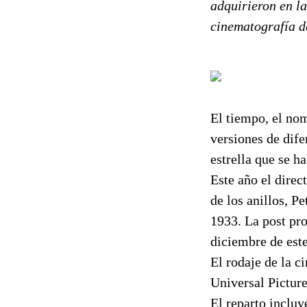
adquirieron en la
cinematografía d
El tiempo, el nom
versiones de dife
estrella que se h
Este año el direc
de los anillos, P
1933. La post pro
diciembre de est
El rodaje de la c
Universal Pictur
El reparto incluy