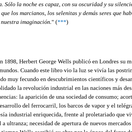
a. Sólo la noche es capaz, con su oscuridad y su silenci
que los marcianos, los selenitas y demás seres que hab
 nuestra imaginación.
" (
***
)
en 1898, Herbert George Wells publicó en Londres su 
mundos. Cuando este libro vio la luz se vivía las postr
ido muy fecundo en descubrimientos científicos y desar
lidado la revolución industrial en las naciones más des
uencias: la aparición de una sociedad de consumo; acor
esarrollo del ferrocarril, los barcos de vapor y el telég
sía industrial enriquecida, frente al proletariado que v
l a ultranza; necesidad de apertura de nuevos mercados
tiempo Wells escribió su obra por la época del furor de