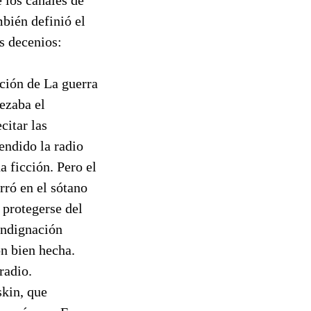
bién definió el
es decenios:
ción de La guerra
ezaba el
citar las
endido la radio
 ficción. Pero el
ró en el sótano
 protegerse del
indignación
ón bien hecha.
radio.
skin, que