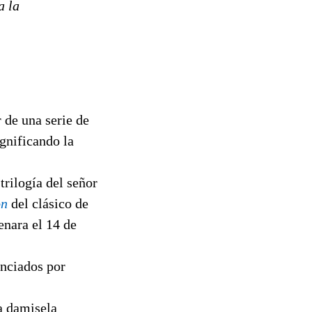
a la
 de una serie de
gnificando la
trilogía del señor
on
del clásico de
enara el 14 de
anciados por
la damisela