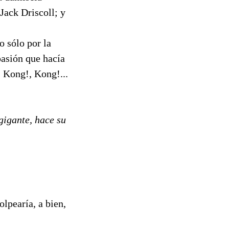
Jack Driscoll; y
o sólo por la
pasión que hacía
- Kong!, Kong!...
gigante, hace su
lpearía, a bien,