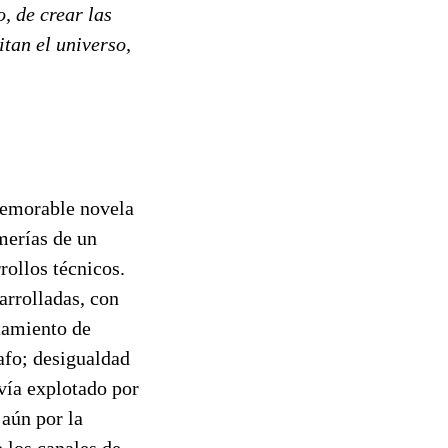
o, de crear las
itan el universo,
memorable novela
imerías de un
rollos técnicos.
arrolladas, con
tamiento de
rafo; desigualdad
ivía explotado por
 aún por la
 los canales de