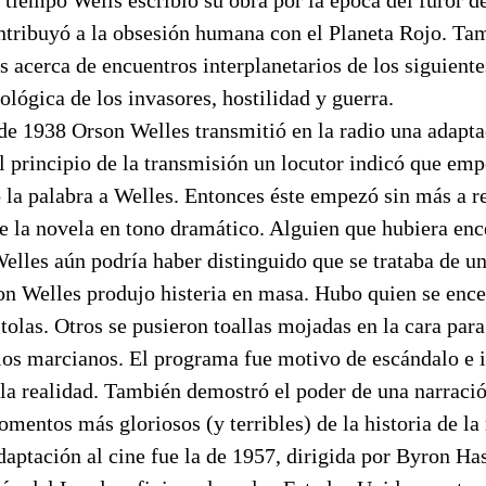
ntribuyó a la obsesión humana con el Planeta Rojo. Tam
os acerca de encuentros interplanetarios de los siguient
ológica de los invasores, hostilidad y guerra.
 de 1938 Orson Welles transmitió en la radio una adapta
 principio de la transmisión un locutor indicó que emp
la palabra a Welles. Entonces éste empezó sin más a re
e la novela en tono dramático. Alguien que hubiera enc
lles aún podría haber distinguido que se trataba de una
n Welles produjo histeria en masa. Hubo quien se encer
stolas. Otros se pusieron toallas mojadas en la cara para
los marcianos. El programa fue motivo de escándalo e 
 la realidad. También demostró el poder de una narraci
mentos más gloriosos (y terribles) de la historia de la 
aptación al cine fue la de 1957, dirigida por Byron Ha