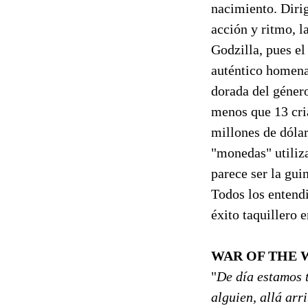
nacimiento. Dirig
acción y ritmo, l
Godzilla, pues e
auténtico homena
dorada del géner
menos que 13 cria
millones de dólar
"monedas" utiliza
parece ser la gui
Todos los entendi
éxito taquillero 
WAR OF THE 
"
De día estamos 
alguien, allá arr