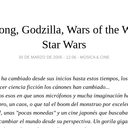
ng, Godzilla, Wars of the 
Star Wars
30 DE MARZO DE 2005 - 12:06
-
MÚSICA & CINE
ha cambiado desde sus inicios hasta estos tiempos, los
cer ciencia ficción los cánones han cambiado...
os esos en que unos micrófonos y mucha imaginación h
bro, un caos, o que tal el boom del monstruo por excele
l, unas "pocas monedas" y un cine japonés que buscab
 cambiar el mundo desde su perspectiva. Un gorila giga