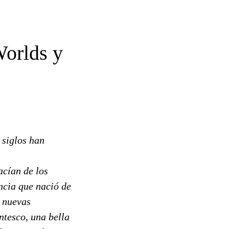
Worlds y
 siglos han
acían de los
ncia que nació de
a nuevas
ntesco, una bella