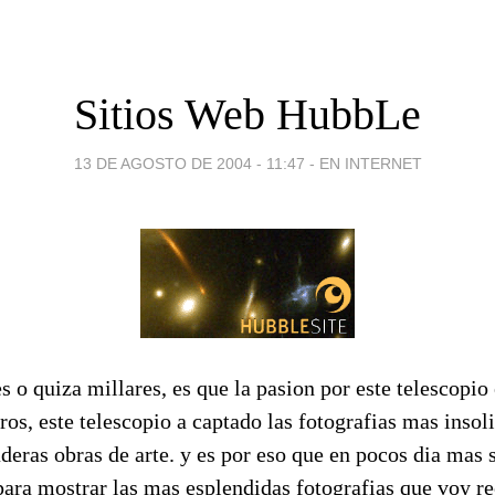
Sitios Web HubbLe
13 DE AGOSTO DE 2004 - 11:47
-
EN INTERNET
 o quiza millares, es que la pasion por este telescopio
os, este telescopio a captado las fotografias mas insoli
aderas obras de arte. y es por eso que en pocos dia mas 
 para mostrar las mas esplendidas fotografias que voy r