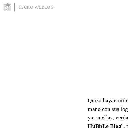
ROCKO WEBLOG
Quiza hayan miles
mano con sus logr
y con ellas, verd
HuBbLe Blog
",