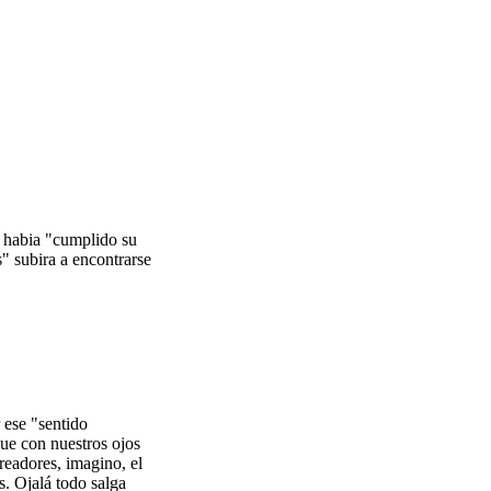
a habia "cumplido su
s" subira a encontrarse
 ese "sentido
que con nuestros ojos
readores, imagino, el
. Ojalá todo salga