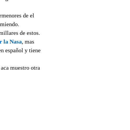
ormenores de el
omiendo.
millares de estos.
r la Nasa
, mas
 en español y tiene
. aca muestro otra