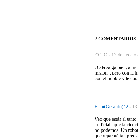
2 COMENTARIOS
r°CkO -
13 de agosto 
Ojala salga bien, aunq
mision", pero con la i
con el hubble y le dar
E=m(Gerardo)^2
-
13
Veo que estás al tanto
artificial" que la cie
no podemos. Un robot c
que reparará tan preci